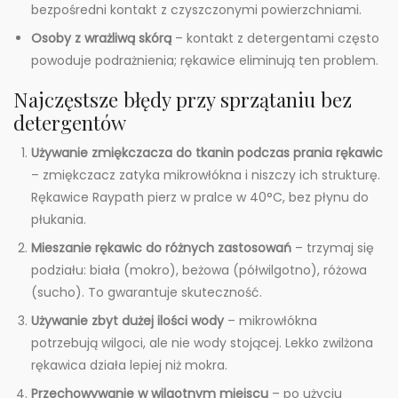
bezpośredni kontakt z czyszczonymi powierzchniami.
Osoby z wrażliwą skórą
– kontakt z detergentami często
powoduje podrażnienia; rękawice eliminują ten problem.
Najczęstsze błędy przy sprzątaniu bez
detergentów
Używanie zmiękczacza do tkanin podczas prania rękawic
– zmiękczacz zatyka mikrowłókna i niszczy ich strukturę.
Rękawice Raypath pierz w pralce w 40°C, bez płynu do
płukania.
Mieszanie rękawic do różnych zastosowań
– trzymaj się
podziału: biała (mokro), beżowa (półwilgotno), różowa
(sucho). To gwarantuje skuteczność.
Używanie zbyt dużej ilości wody
– mikrowłókna
potrzebują wilgoci, ale nie wody stojącej. Lekko zwilżona
rękawica działa lepiej niż mokra.
Przechowywanie w wilgotnym miejscu
– po użyciu