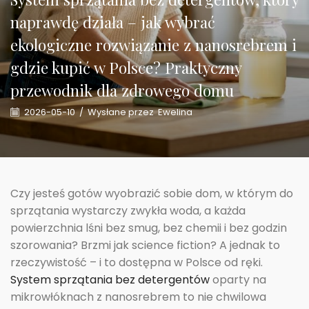
naprawdę działa – jak wybrać
ekologiczne rozwiązanie z nanosrebrem i
gdzie kupić w Polsce? Praktyczny
przewodnik dla zdrowego domu
2026-05-10
/
Wysłane przez
Ewelina
Czy jesteś gotów wyobrazić sobie dom, w którym do
sprzątania wystarczy zwykła woda, a każda
powierzchnia lśni bez smug, bez chemii i bez godzin
szorowania? Brzmi jak science fiction? A jednak to
rzeczywistość – i to dostępna w Polsce od ręki.
System sprzątania bez detergentów
oparty na
mikrowłóknach z nanosrebrem to nie chwilowa