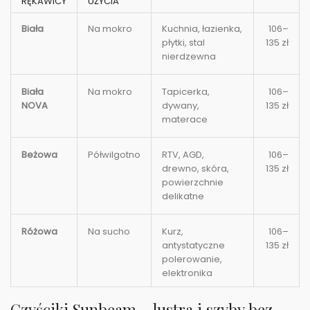
RĘKAWICY
UŻYCIA
Biała
Na mokro
Kuchnia, łazienka,
106–
płytki, stal
135 zł
nierdzewna
Biała
Na mokro
Tapicerka,
106–
NOVA
dywany,
135 zł
materace
Beżowa
Półwilgotno
RTV, AGD,
106–
drewno, skóra,
135 zł
powierzchnie
delikatne
Różowa
Na sucho
Kurz,
106–
antystatyczne
135 zł
polerowanie,
elektronika
Czyściki Sunbeam – lustra i szyby bez