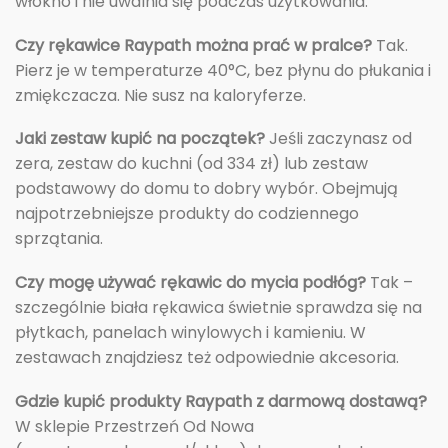
włókno i nie uwalnia się podczas użytkowania.
Czy rękawice Raypath można prać w pralce?
Tak.
Pierz je w temperaturze 40°C, bez płynu do płukania i
zmiękczacza. Nie susz na kaloryferze.
Jaki zestaw kupić na początek?
Jeśli zaczynasz od
zera, zestaw do kuchni (od 334 zł) lub zestaw
podstawowy do domu to dobry wybór. Obejmują
najpotrzebniejsze produkty do codziennego
sprzątania.
Czy mogę używać rękawic do mycia podłóg?
Tak –
szczególnie biała rękawica świetnie sprawdza się na
płytkach, panelach winylowych i kamieniu. W
zestawach znajdziesz też odpowiednie akcesoria.
Gdzie kupić produkty Raypath z darmową dostawą?
W sklepie Przestrzeń Od Nowa