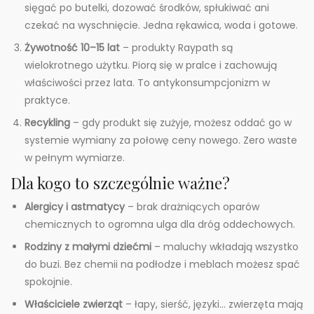
sięgać po butelki, dozować środków, spłukiwać ani
czekać na wyschnięcie. Jedna rękawica, woda i gotowe.
Żywotność 10–15 lat
– produkty Raypath są
wielokrotnego użytku. Piorą się w pralce i zachowują
właściwości przez lata. To antykonsumpcjonizm w
praktyce.
Recykling
– gdy produkt się zużyje, możesz oddać go w
systemie wymiany za połowę ceny nowego. Zero waste
w pełnym wymiarze.
Dla kogo to szczególnie ważne?
Alergicy i astmatycy
– brak drażniących oparów
chemicznych to ogromna ulga dla dróg oddechowych.
Rodziny z małymi dziećmi
– maluchy wkładają wszystko
do buzi. Bez chemii na podłodze i meblach możesz spać
spokojnie.
Właściciele zwierząt
– łapy, sierść, języki… zwierzęta mają