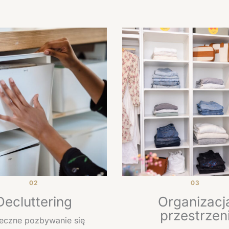
02
03
Decluttering
Organizacj
przestrzen
eczne pozbywanie się