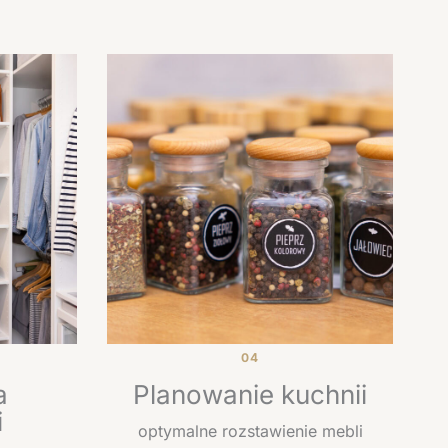
04
a
Planowanie kuchnii
i
optymalne rozstawienie mebli