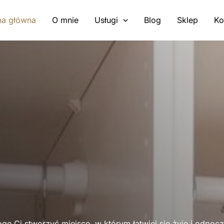
na główna
O mnie
Usługi
Blog
Sklep
Ko
ę Ci stworzyć miejsce, w którym łatwiej się żyje i odpoc