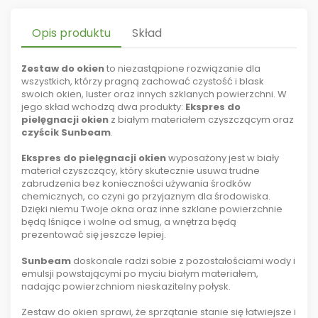
Opis produktu
Skład
Zestaw do okien
to niezastąpione rozwiązanie dla
wszystkich, którzy pragną zachować czystość i blask
swoich okien, luster oraz innych szklanych powierzchni. W
jego skład wchodzą dwa produkty:
Ekspres do
pielęgnacji okien
z białym materiałem czyszczącym oraz
czyścik Sunbeam
.
Ekspres do pielęgnacji okien
wyposażony jest w biały
materiał czyszczący, który skutecznie usuwa trudne
zabrudzenia bez konieczności używania środków
chemicznych, co czyni go przyjaznym dla środowiska.
Dzięki niemu Twoje okna oraz inne szklane powierzchnie
będą lśniące i wolne od smug, a wnętrza będą
prezentować się jeszcze lepiej.
Sunbeam
doskonale radzi sobie z pozostałościami wody i
emulsji powstającymi po myciu białym materiałem,
nadając powierzchniom nieskazitelny połysk.
Zestaw do okien sprawi, że sprzątanie stanie się łatwiejsze i