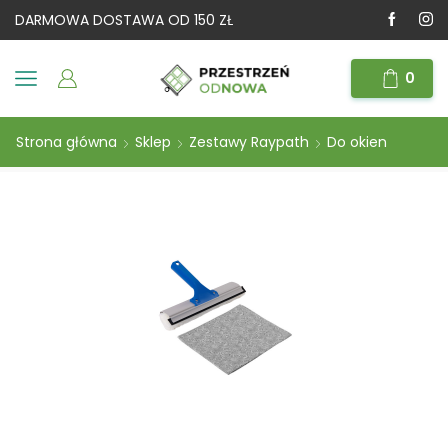
DARMOWA DOSTAWA OD 150 ZŁ
0
Strona główna
Sklep
Zestawy Raypath
Do okien