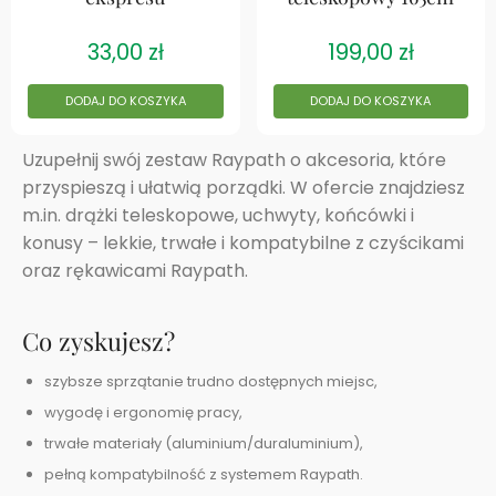
33,00
zł
199,00
zł
DODAJ DO KOSZYKA
DODAJ DO KOSZYKA
Uzupełnij swój zestaw Raypath o akcesoria, które
przyspieszą i ułatwią porządki. W ofercie znajdziesz
m.in. drążki teleskopowe, uchwyty, końcówki i
konusy – lekkie, trwałe i kompatybilne z czyścikami
oraz rękawicami Raypath.
Co zyskujesz?
szybsze sprzątanie trudno dostępnych miejsc,
wygodę i ergonomię pracy,
trwałe materiały (aluminium/duraluminium),
pełną kompatybilność z systemem Raypath.