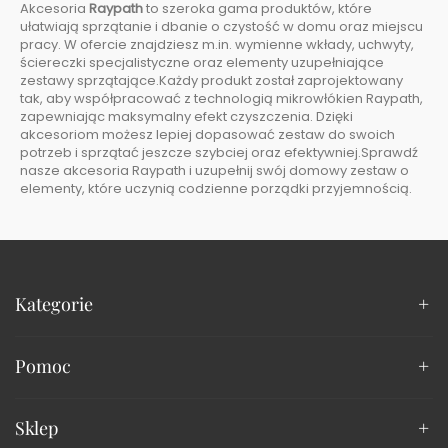
Akcesoria
Raypath
to szeroka gama produktów, które
ułatwiają sprzątanie i dbanie o czystość w domu oraz miejscu
pracy. W ofercie znajdziesz m.in. wymienne wkłady, uchwyty,
ściereczki specjalistyczne oraz elementy uzupełniające
zestawy sprzątające.Każdy produkt został zaprojektowany
tak, aby współpracować z technologią mikrowłókien Raypath,
zapewniając maksymalny efekt czyszczenia. Dzięki
akcesoriom możesz lepiej dopasować zestaw do swoich
potrzeb i sprzątać jeszcze szybciej oraz efektywniej.Sprawdź
nasze akcesoria Raypath i uzupełnij swój domowy zestaw o
elementy, które uczynią codzienne porządki przyjemnością.
Kategorie
Pomoc
Sklep