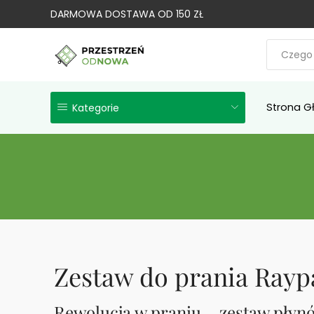
DARMOWA DOSTAWA OD 150 ZŁ
Strona G
Kategorie
Zestaw do prania Raypa
Rewolucja w praniu – zestaw pły