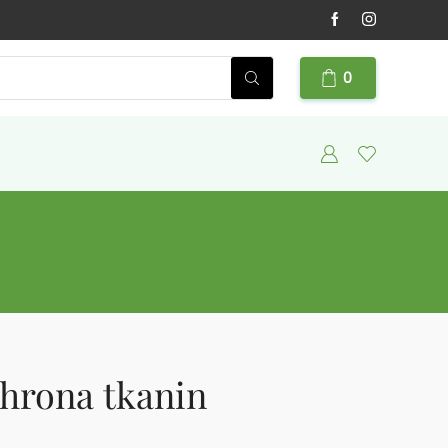
0
chrona tkanin