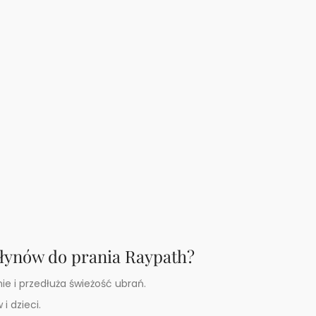
łynów do prania Raypath?
ie i przedłuża świeżość ubrań.
i dzieci.