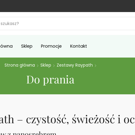
łówna
Sklep
Promocje
Kontakt
Strona główna
Sklep
Zestawy Raypath
Do prania
th – czystość, świeżość i o
nów z nanosrebrem