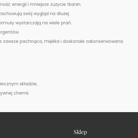
ść energii i mniejsze zużycie tkanin.
 zachowują swój wygląd na dłużej.
rmuły wystarczają na wiele prań.
ergentów.
ie zawsze pachnąca, miękka i doskonale zakonserwowana.
piecznym składzie,
sywnej chemii.
Sklep