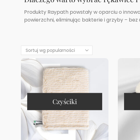
Produkty Raypath powstały w oparciu o innowa
powierzchni, eliminując bakterie i grzyby – be
Czyściki