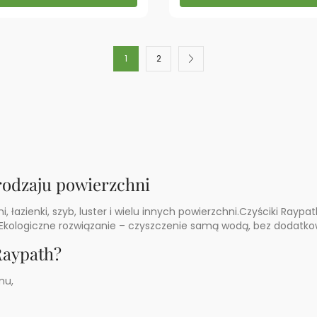
1
2
rodzaju powierzchni
 łazienki, szyb, luster i wielu innych powierzchni.Czyściki Raypa
i.Ekologiczne rozwiązanie – czyszczenie samą wodą, bez dodatk
 Raypath?
mu,