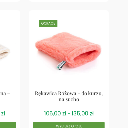
GORĄCE
na –
Rękawica Różowa – do kurzu,
na sucho
0
zł
106,00
zł
135,00
zł
–
WYBIERZ OPCJE