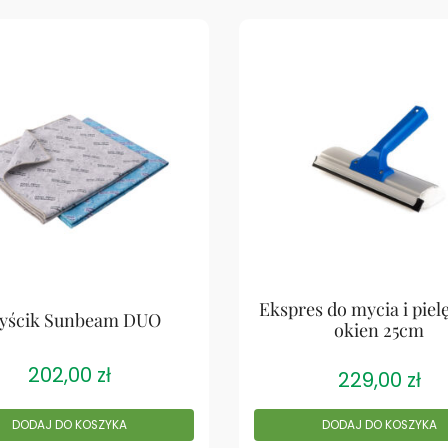
Ekspres do mycia i piel
yścik Sunbeam DUO
okien 25cm
202,00
zł
229,00
zł
DODAJ DO KOSZYKA
DODAJ DO KOSZYKA