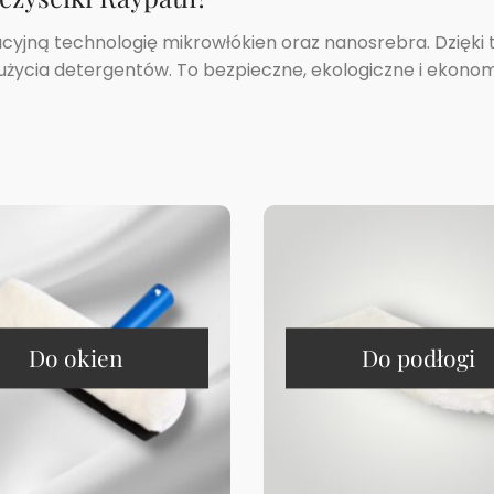
cyjną technologię mikrowłókien oraz nanosrebra. Dzięki 
z użycia detergentów. To bezpieczne, ekologiczne i ekon
Do okien
Do podłogi