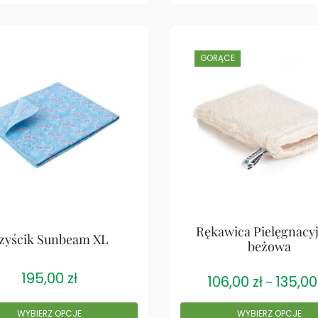
GORĄCE
Rękawica Pielęgnacyj
zyścik Sunbeam XL
beżowa
195,00
zł
106,00
zł
135,0
–
WYBIERZ OPCJE
WYBIERZ OPCJE