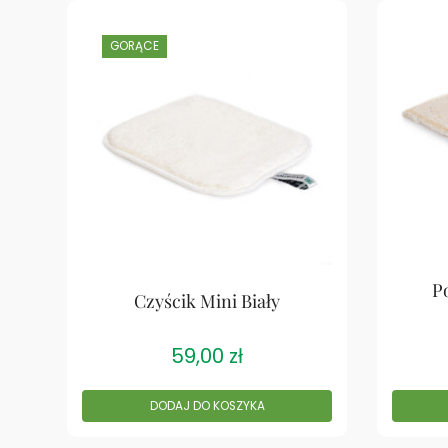
GORĄCE
P
Czyścik Mini Biały
59,00
zł
DODAJ DO KOSZYKA