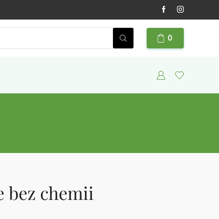
0
e bez chemii