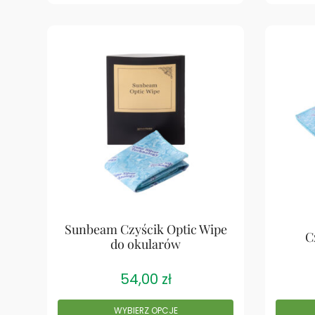
Sunbeam Czyścik Optic Wipe
C
do okularów
54,00
zł
WYBIERZ OPCJE