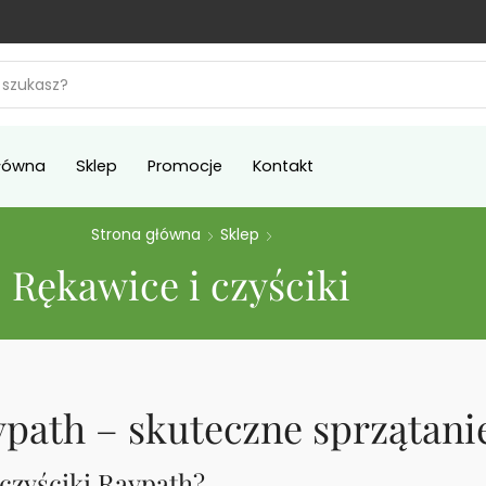
łówna
Sklep
Promocje
Kontakt
Strona główna
Sklep
Rękawice i czyściki
ypath – skuteczne sprzątani
czyściki Raypath?