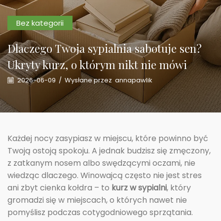
Bez kategorii
Dlaczego Twoja sypialnia sabotuje sen?
Ukryty kurz, o którym nikt nie mówi
2026-06-09
/
Wysłane przez
annapawlik
Każdej nocy zasypiasz w miejscu, które powinno być
Twoją ostoją spokoju. A jednak budzisz się zmęczony,
z zatkanym nosem albo swędzącymi oczami, nie
wiedząc dlaczego. Winowajcą często nie jest stres
ani zbyt cienka kołdra – to
kurz w sypialni
, który
gromadzi się w miejscach, o których nawet nie
pomyślisz podczas cotygodniowego sprzątania.