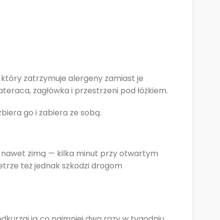
, który zatrzymuje alergeny zamiast je
teraca, zagłówka i przestrzeni pod łóżkiem.
biera go i zabiera ze sobą.
, nawet zimą — kilka minut przy otwartym
ietrze też jednak szkodzi drogom
dkurzaj ją co najmniej dwa razy w tygodniu