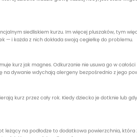
tencjalnym siedliskiem kurzu. Im więcej pluszaków, tym wię
ek — i każda z nich dokłada swoją cegiełkę do problemu.
muje kurz jak magnes. Odkurzanie nie usuwa go w całości
się na dywanie wdychają alergeny bezpośrednio z jego pow
erają kurz przez cały rok. Kiedy dziecko je dotknie lub gd
miot leżący na podłodze to dodatkowa powierzchnia, która 