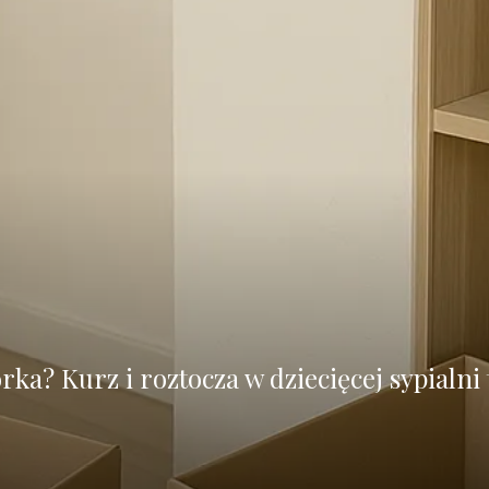
rka? Kurz i roztocza w dziecięcej sypialni