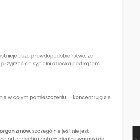
— istnieje duże prawdopodobieństwo, że
 przyjrzeć się sypialni dziecka pod kątem
rnie w całym pomieszczeniu — koncentrują się
roorganizmów
, szczególnie jeśli nie jest
otna od oddechu i potu — idealne warunki do