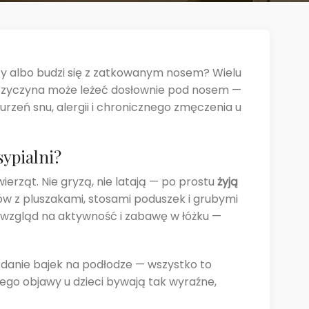
oczy albo budzi się z zatkowanym nosem? Wielu
przyczyna może leżeć dosłownie pod nosem —
rzeń snu, alergii i chronicznego zmęczenia u
sypialni?
erząt. Nie gryzą, nie latają — po prostu
żyją
ków z pluszakami, stosami poduszek i grubymi
z wzgląd na aktywność i zabawę w łóżku —
glądanie bajek na podłodze — wszystko to
atego objawy u dzieci bywają tak wyraźne,