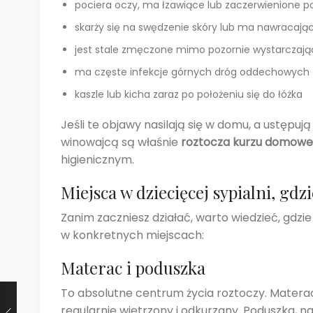
pociera oczy, ma łzawiące lub zaczerwienione p
skarży się na swędzenie skóry lub ma nawracają
jest stale zmęczone mimo pozornie wystarczające
ma częste infekcje górnych dróg oddechowych
kaszle lub kicha zaraz po położeniu się do łóżka
Jeśli te objawy nasilają się w domu, a ustępu
winowajcą są właśnie
roztocza kurzu domow
higienicznym.
Miejsca w dziecięcej sypialni, gdzi
Zanim zaczniesz działać, warto wiedzieć, gdz
w konkretnych miejscach:
Materac i poduszka
To absolutne centrum życia roztoczy. Mater
regularnie wietrzony i odkurzany. Poduszka, na