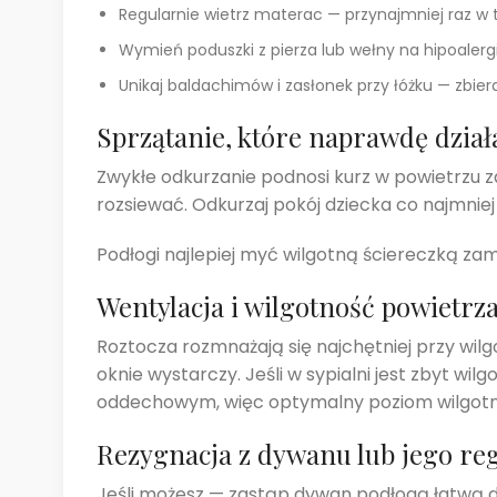
Regularnie wietrz materac — przynajmniej raz w 
Wymień poduszki z pierza lub wełny na hipoalerg
Unikaj baldachimów i zasłonek przy łóżku — zbiera
Sprzątanie, które naprawdę dział
Zwykłe odkurzanie podnosi kurz w powietrzu 
rozsiewać. Odkurzaj pokój dziecka co najmnie
Podłogi najlepiej myć wilgotną ściereczką zam
Wentylacja i wilgotność powietrz
Roztocza rozmnażają się najchętniej przy wil
oknie wystarczy. Jeśli w sypialni jest zbyt w
oddechowym, więc optymalny poziom wilgotn
Rezygnacja z dywanu lub jego re
Jeśli możesz — zastąp dywan podłogą łatwą do 