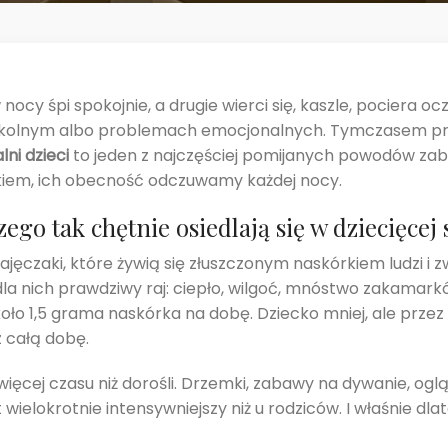
 nocy śpi spokojnie, a drugie wierci się, kaszle, pociera 
e szkolnym albo problemach emocjonalnych. Tymczasem 
ni dzieci
to jeden z najczęściej pomijanych powodów zabu
kiem, ich obecność odczuwamy każdej nocy.
ego tak chętnie osiedlają się w dziecięcej 
czaki, które żywią się złuszczonym naskórkiem ludzi i zwi
o dla nich prawdziwy raj: ciepło, wilgoć, mnóstwo zakamar
koło 1,5 grama naskórka na dobę. Dziecko mniej, ale prze
 całą dobę.
e więcej czasu niż dorośli. Drzemki, zabawy na dywanie, o
 wielokrotnie intensywniejszy niż u rodziców. I właśnie dl