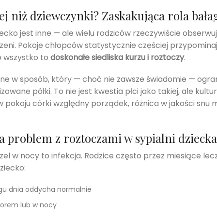
zej niż dziewczynki? Zaskakująca rola bał
cko jest inne — ale wielu rodziców rzeczywiście obserwuje
zeni. Pokoje chłopców statystycznie częściej przypomina
To wszystko to
doskonałe siedliska kurzu i roztoczy
.
 w sposób, który — choć nie zawsze świadomie — ogranic
owane półki. To nie jest kwestia płci jako takiej, ale kult
 w pokoju córki względny porządek, różnica w jakości snu
 problem z roztoczami w sypialni dziecka
aszel w nocy to infekcja. Rodzice często przez miesiące l
ziecko:
gu dnia oddycha normalnie
zorem lub w nocy