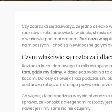
Czy zdarza Ci się zauważyć, że jedno dziecko w
rodziców szuka odpowiedzi w diecie, stresi
a właściwie pod materacem.
Roztocza w sypial
najmłodszych. I choć są niewidoczne gołym o
Czym właściwie są roztocza i dlacz
Roztocza kurzu domowego to mikroskopijne paję
tam, gdzie my śpimy
. A dziecięca sypialnia t
kocami. Dorosły człowiek traci podczas snu o
dostarcza rotaczom stałego pożywienia przez
Co więcej, dzieci spędzają w sypialni znaczni
sprawia, że kontakt z alergenami roztoczy jest
nawet jeśli my sami nic nie czujemy.