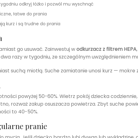
tygodniu odkryj łóżko i pozwól mu wyschnąć
iczne, łatwe do prania
ją kurz i są trudne do prania
a
zamiast go usuwać. Zainwestuj w
odkurzacz z filtrem HEPA
j dwa razy w tygodniu, ze szczególnym uwzględnieniem ma
iast suchą miotłą. Suche zamiatanie unosi kurz — mokre z
a
gotności powyżej 50-60%. Wietrz pokój dziecka codziennie
ilgotno, rozważ zakup osuszacza powietrza. Zbyt suche pow
ości to 40-50%.
gularne pranie
mycia. Jeśli dziecko bardzo lubi dywan lub wykładzinę, o