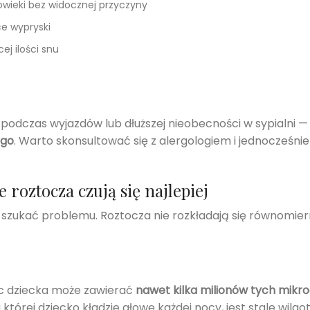
owieki bez widocznej przyczyny
ce wypryski
j ilości snu
ją podczas wyjazdów lub dłuższej nieobecności w sypialni 
ego
. Warto skonsultować się z alergologiem i jednocześnie
e roztocza czują się najlepiej
ie szukać problemu. Roztocza nie rozkładają się równomie
ac dziecka może zawierać
nawet kilka milionów tych mik
 której dziecko kładzie głowę każdej nocy, jest stale wilg