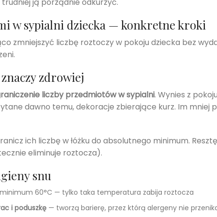
 trudniej ją porządnie odkurzyć.
mi w sypialni dziecka — konkretne kroki
o zmniejszyć liczbę roztoczy w pokoju dziecka bez wydaw
eni.
znaczy zdrowiej
raniczenie liczby przedmiotów w sypialni
. Wynies z pokoj
czytane dawno temu, dekoracje zbierające kurz. Im mniej p
ogranicz ich liczbę w łóżku do absolutnego minimum. Res
ecznie eliminuje roztocza).
igieny snu
e minimum 60°C — tylko taka temperatura zabija roztocza
ac i poduszkę
— tworzą barierę, przez którą alergeny nie przenik