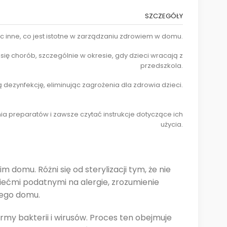
SZCZEGÓŁY
c inne, co jest istotne w zarządzaniu zdrowiem w domu.
ię chorób, szczególnie w okresie, gdy dzieci wracają z
przedszkola.
ą dezynfekcję, eliminując zagrożenia dla zdrowia dzieci.
 preparatów i zawsze czytać instrukcje dotyczące ich
użycia.
 domu. Różni się od sterylizacji tym, że nie
ziećmi podatnymi na alergie, zrozumienie
nego domu.
ormy bakterii i wirusów. Proces ten obejmuje