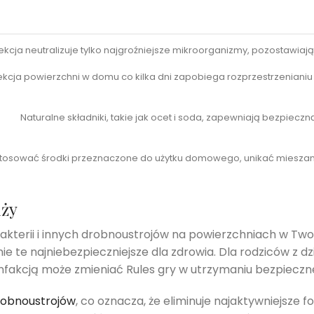
kcja neutralizuje tylko najgroźniejsze mikroorganizmy, pozostawiają
kcja powierzchni w domu co kilka dni zapobiega rozprzestrzenianiu s
Naturalne składniki, takie jak ocet i soda, zapewniają bezpieczn
stosować środki przeznaczone do użytku domowego, unikać mieszania
uży
akterii i innych drobnoustrojów na powierzchniach w Twoim
ie te najniebezpieczniejsze dla zdrowia. Dla rodziców z d
nfakcją może zmieniać Rules gry w utrzymaniu bezpiecz
robnoustrojów
, co oznacza, że eliminuje najaktywniejsze f