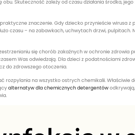
bu. Skuteczność zależy od czasu działania środka, jego 
praktyczne znaczenie. Gdy dziecko przynieście wirusa z 
 dużo czasu – na zabawkach, uchwytach drzwi, pulpitach. 
zestrzenianiu się chorób zakaźnych w ochronie zdrowia p
e czasem Was odwiedzają. Dla dzieci z podatnościami zdr
ucz do zdrowszego otoczenia.
czać rozpylania na wszystko ostrych chemikalii. Właściw
jący
alternatyw dla chemicznych detergentów
odkrywają, 
ia.