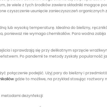
tym, że wiele z tych środków zawiera składniki mogące po
pne czyszczenie usunięcie zanieczyszczeń organicznych 
ną lub wysoką temperaturę. Idealna do bielizny, ręcznik
a, ponieważ nie wymaga chemikaliów. Para wodna zabija ba
jścia i sprawdzają się przy delikatnym sprzęcie wrażli
zeństwem. Po pandemii te metody zyskały popularność jak
żyć połączenie podejść. Użyj pary do bielizny i przedmio
ikaliów
gdzie to możliwe, na przykład stosując roztwory
 metodami dezynfekcji: