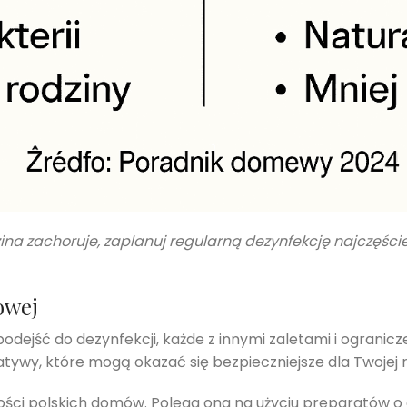
ina zachoruje, zaplanuj regularną dezynfekcję najczęście
owej
ejść do dezynfekcji, każde z innymi zaletami i ogranicz
atywy, które mogą okazać się bezpieczniejsze dla Twojej r
ości polskich domów. Polega ona na użyciu preparatów o