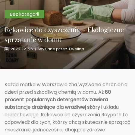
Bez kategorii
Rękawice do czyszczenia – Ekologiczne
sprzątanie w domu
2025-12-26
/
Wysłane przez
Ewelina
Każda matka w Warszawie zna wyzwanie chronienia
dzieci przed szkodliwą chemią w domu. Aż
80
procent popularnych detergentów zawiera
substancje drażniące dla wrażliwej skóry
i układu
oddechowego. Rękawice do czyszczenia Raypath to
odpowiedź dla tych, którzy chcą skutecznie sprzątać
mieszkanie, jednocześnie dbając o zdrowie