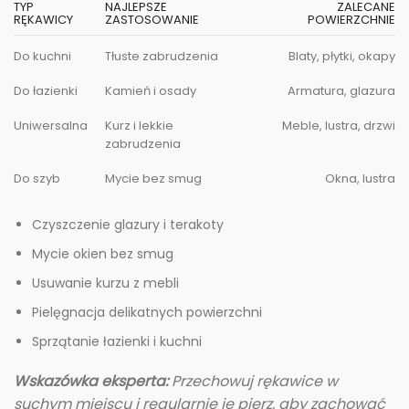
TYP
NAJLEPSZE
ZALECANE
RĘKAWICY
ZASTOSOWANIE
POWIERZCHNIE
Do kuchni
Tłuste zabrudzenia
Blaty, płytki, okapy
Do łazienki
Kamień i osady
Armatura, glazura
Uniwersalna
Kurz i lekkie
Meble, lustra, drzwi
zabrudzenia
Do szyb
Mycie bez smug
Okna, lustra
Czyszczenie glazury i terakoty
Mycie okien bez smug
Usuwanie kurzu z mebli
Pielęgnacja delikatnych powierzchni
Sprzątanie łazienki i kuchni
Wskazówka eksperta:
Przechowuj rękawice w
suchym miejscu i regularnie je pierz, aby zachować