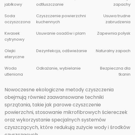
jabłkowy
odtłuszczanie
zapachy
Soda
Czyszczenie powierzchni
Usuwa trudne
oczyszczona
kuchennych
zabrudzenia
Kwasek
Usuwanie osadów i plam
Zapewnia połysk
cytrynowy
Olejki
Dezynfekcja, odświeżanie
Naturalny zapach
eteryczne
Woda
Odkażanie, wybielanie
Bezpieczna dla
utleniona
tkanin
Nowoczesne ekologiczne metody czyszczenia
obejmują również zaawansowane techniki
sprzątania, takie jak parowe czyszczenie
powierzchni, stosowanie mikrofibrowych ściereczek
oraz wykorzystanie specjalnych systemów
czyszczących, które redukują zużycie wody i środków
czyszczących.