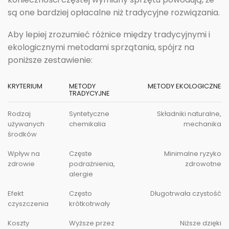
są one bardziej opłacalne niż tradycyjne rozwiązania.
Aby lepiej zrozumieć różnice między tradycyjnymi i
ekologicznymi metodami sprzątania, spójrz na
poniższe zestawienie:
KRYTERIUM
METODY
METODY EKOLOGICZNE
TRADYCYJNE
Rodzaj
Syntetyczne
Składniki naturalne,
używanych
chemikalia
mechanika
środków
Wpływ na
Częste
Minimalne ryzyko
zdrowie
podrażnienia,
zdrowotne
alergie
Efekt
Często
Długotrwała czystość
czyszczenia
krótkotrwały
Koszty
Wyższe przez
Niższe dzięki