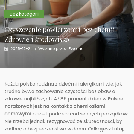
Bez kategorii
Czyszczenie powierzchni bez chemii –
Zdrowie i środowisko
2025-12-24
/
Wysłane przez
Ewelina
Każda polska rodzina z dziećmi i alergikami wie, jak
trudne bywa zachowanie czystości bez obaw o
zdrowie najbliższych. Aż
85 procent dzieci w Polsce
narażonych jest na kontakt z chemikaliami
domowymi
, nawet podczas codziennych porządków.
Nie trzeba jednak rezygnować ze skuteczności, by
zadbać o bezpieczeństwo w domu. Odkryjesz tutaj,