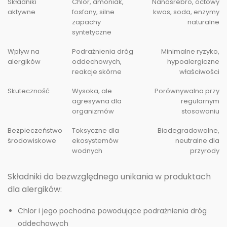
Składniki
Chlor, amoniak,
Nanosrebro, octowy
aktywne
fosfany, silne
kwas, soda, enzymy
zapachy
naturalne
syntetyczne
Wpływ na
Podrażnienia dróg
Minimalne ryzyko,
alergików
oddechowych,
hypoalergiczne
reakcje skórne
właściwości
Skuteczność
Wysoka, ale
Porównywalna przy
agresywna dla
regularnym
organizmów
stosowaniu
Bezpieczeństwo
Toksyczne dla
Biodegradowalne,
środowiskowe
ekosystemów
neutralne dla
wodnych
przyrody
Składniki do bezwzględnego unikania w produktach
dla alergików:
Chlor i jego pochodne powodujące podrażnienia dróg
oddechowych