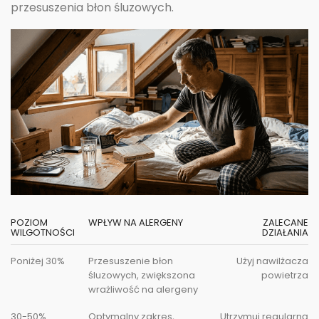
przesuszenia błon śluzowych.
POZIOM
WPŁYW NA ALERGENY
ZALECANE
WILGOTNOŚCI
DZIAŁANIA
Poniżej 30%
Przesuszenie błon
Użyj nawilżacza
śluzowych, zwiększona
powietrza
wrażliwość na alergeny
30-50%
Optymalny zakres,
Utrzymuj regularną