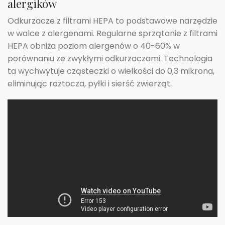
alergików
Odkurzacze z filtrami HEPA to podstawowe narzędzie
w walce z alergenami. Regularne sprzątanie z filtrami
HEPA obniża poziom alergenów o 40-60% w
porównaniu ze zwykłymi odkurzaczami. Technologia
ta wychwytuje cząsteczki o wielkości do 0,3 mikrona,
eliminując roztocza, pyłki i sierść zwierząt.