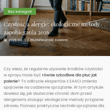
Bez kategorii
Czystość a alergie: ekologiczne metody
zapobiegania 2026
2026-03-11
/
Wysłane przez
Ewelina
Czy wiesz, że regularne używanie środków czystości
w sprayu może być
równie szkodliwe dla płuc jak
palenie
? To odkrycie ekspertów z EAACI zmienia
spojrzenie na codzienne sprzątanie. W tym artykule
dowiesz się, jak skutecznie chronić dom przed
alergenami, stosując ekologiczne metody przyjazne
zdrowiu. Poznasz praktyczne techniki sprzątania dla