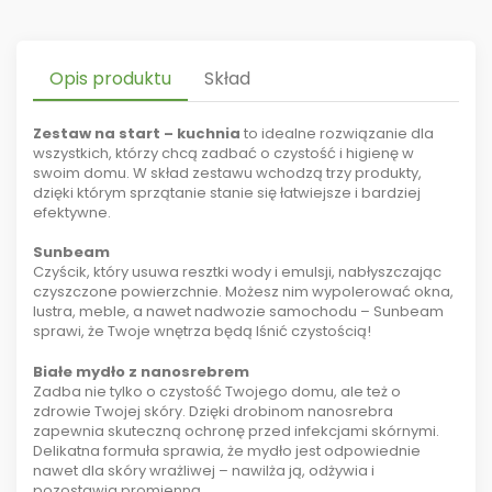
Opis produktu
Skład
Zestaw na start – kuchnia
to idealne rozwiązanie dla
wszystkich, którzy chcą zadbać o czystość i higienę w
swoim domu. W skład zestawu wchodzą trzy produkty,
dzięki którym sprzątanie stanie się łatwiejsze i bardziej
efektywne.
Sunbeam
Czyścik, który usuwa resztki wody i emulsji, nabłyszczając
czyszczone powierzchnie. Możesz nim wypolerować okna,
lustra, meble, a nawet nadwozie samochodu – Sunbeam
sprawi, że Twoje wnętrza będą lśnić czystością!
Białe mydło z nanosrebrem
Zadba nie tylko o czystość Twojego domu, ale też o
zdrowie Twojej skóry. Dzięki drobinom nanosrebra
zapewnia skuteczną ochronę przed infekcjami skórnymi.
Delikatna formuła sprawia, że mydło jest odpowiednie
nawet dla skóry wrażliwej – nawilża ją, odżywia i
pozostawia promienną.