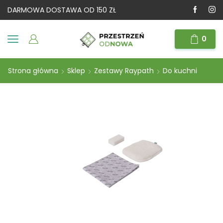
DARMOWA DOSTAWA OD 150 ZŁ
0
Strona główna
Sklep
Zestawy Raypath
Do kuchni