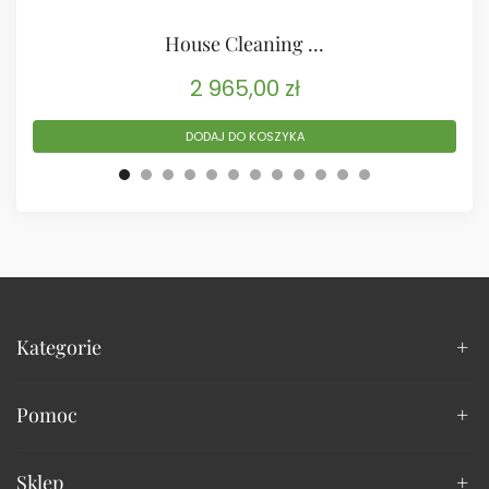
House Cleaning ...
2 965,00
zł
DODAJ DO KOSZYKA
Kategorie
Pomoc
Sklep