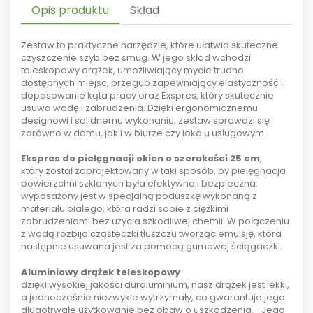
Opis produktu
Skład
Zestaw to praktyczne narzędzie, które ułatwia skuteczne
czyszczenie szyb bez smug. W jego skład wchodzi
teleskopowy drążek, umożliwiający mycie trudno
dostępnych miejsc, przegub zapewniający elastyczność i
dopasowanie kąta pracy oraz Exspres, który skutecznie
usuwa wodę i zabrudzenia. Dzięki ergonomicznemu
designowi i solidnemu wykonaniu, zestaw sprawdzi się
zarówno w domu, jak i w biurze czy lokalu usługowym.
Ekspres do pielęgnacji okien o szerokości 25 cm
,
który został zaprojektowany w taki sposób, by pielęgnacja
powierzchni szklanych była efektywna i bezpieczna.
wyposażony jest w specjalną poduszkę wykonaną z
materiału białego, która radzi sobie z ciężkimi
zabrudzeniami bez użycia szkodliwej chemii. W połączeniu
z wodą rozbija cząsteczki tłuszczu tworząc emulsję, która
następnie usuwana jest za pomocą gumowej ściągaczki.
Aluminiowy drążek teleskopowy
dzięki wysokiej jakości duraluminium, nasz drążek jest lekki,
a jednocześnie niezwykle wytrzymały, co gwarantuje jego
długotrwałe użytkowanie bez obaw o uszkodzenia. Jego