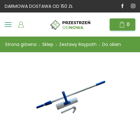
DARMOWA DOSTAWA OD 150 ZŁ
0
Strona główna
Sklep
Zestawy Raypath
Do okien