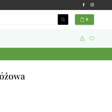
0
Różowa