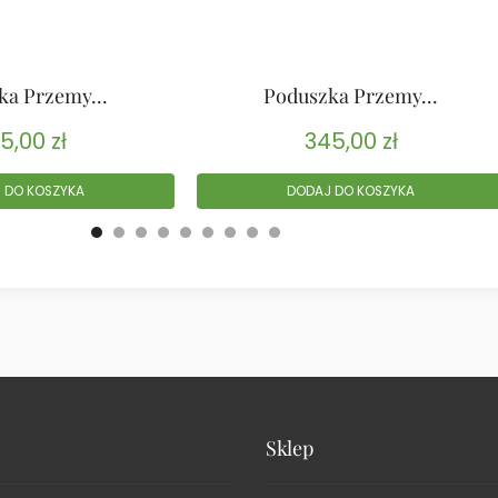
ka Przemy...
Poduszka Przemy...
5,00
zł
345,00
zł
 DO KOSZYKA
DODAJ DO KOSZYKA
Sklep