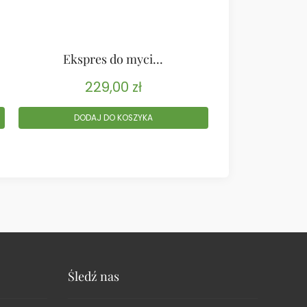
Ekspres do myci...
Ekspres
229,00
zł
28
DODAJ DO KOSZYKA
DODAJ
Śledź nas