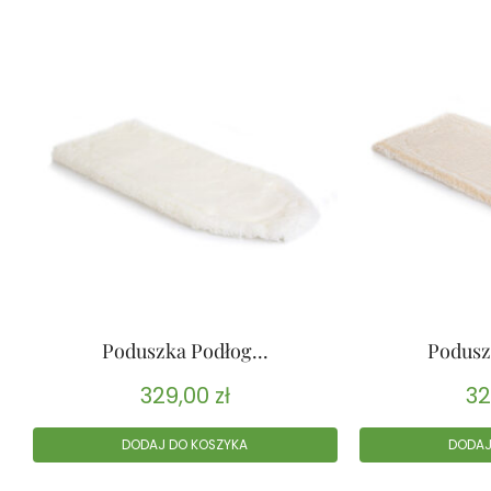
Poduszka Podłog...
Podusz
329,00
zł
32
DODAJ DO KOSZYKA
DODAJ