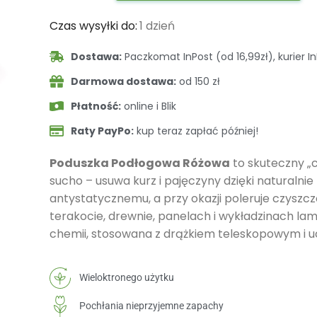
Czas wysyłki do:
1 dzień
Dostawa:
Paczkomat InPost (od 16,99zł), kurier In
Darmowa dostawa:
od 150 zł
Płatność:
online i Blik
Raty PayPo:
kup teraz zapłać później!
Poduszka Podłogowa Różowa
to skuteczny „c
sucho – usuwa kurz i pajęczyny dzięki naturaln
antystatycznemu, a przy okazji poleruje czyszcz
terakocie, drewnie, panelach i wykładzinach l
chemii, stosowana z drążkiem teleskopowym i
Wieloktronego użytku
Pochłania nieprzyjemne zapachy