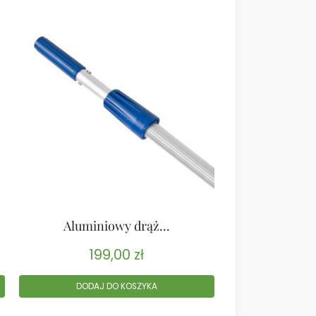
Aluminiowy drąż...
Uchwyt 
199,00
zł
17
DODAJ DO KOSZYKA
DODAJ