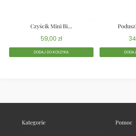
Czyścik Mini Bi...
Podusz
59,00
zł
34
DODAJ DO KOSZYKA
DODAJ
Kategorie
Pomoc