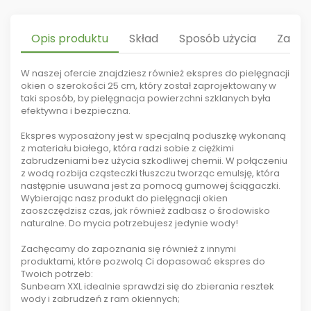
Opis produktu
Skład
Sposób użycia
Zalet
W naszej ofercie znajdziesz również ekspres do pielęgnacji
okien o szerokości 25 cm, który został zaprojektowany w
taki sposób, by pielęgnacja powierzchni szklanych była
efektywna i bezpieczna.
Ekspres wyposażony jest w specjalną poduszkę wykonaną
z materiału białego, która radzi sobie z ciężkimi
zabrudzeniami bez użycia szkodliwej chemii. W połączeniu
z wodą rozbija cząsteczki tłuszczu tworząc emulsję, która
następnie usuwana jest za pomocą gumowej ściągaczki.
Wybierając nasz produkt do pielęgnacji okien
zaoszczędzisz czas, jak również zadbasz o środowisko
naturalne. Do mycia potrzebujesz jedynie wody!
Zachęcamy do zapoznania się również z innymi
produktami, które pozwolą Ci dopasować ekspres do
Twoich potrzeb:
Sunbeam XXL idealnie sprawdzi się do zbierania resztek
wody i zabrudzeń z ram okiennych;