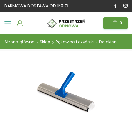
DARMOWA DOSTAWA OD 150 ZŁ
0
Strona główna
Sklep
Rękawice i czyściki
Do okien