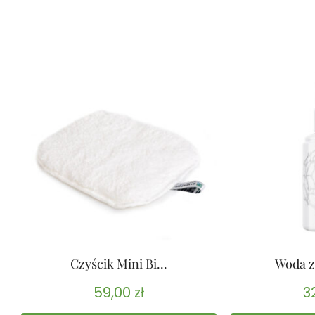
Czyścik Mini Bi...
Woda z
59,00
zł
3