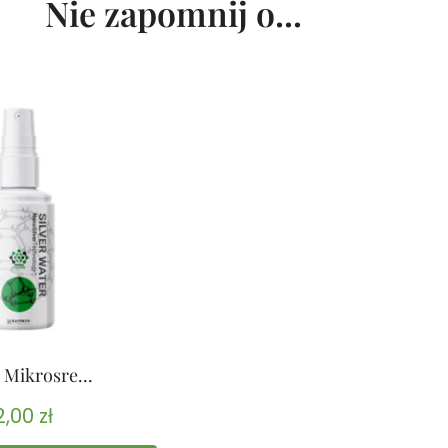
Nie zapomnij o...
 Mikrosre...
2,00
zł