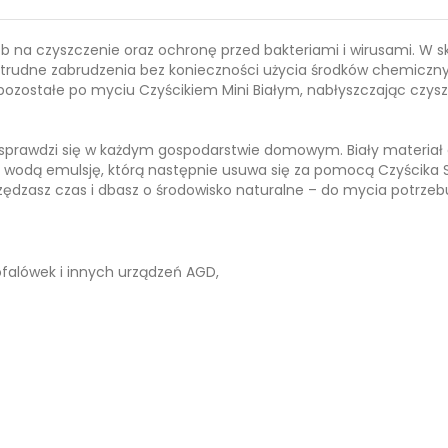
ób na czyszczenie oraz ochronę przed bakteriami i wirusami. W 
rudne zabrudzenia bez konieczności użycia środków chemicznych
 pozostałe po myciu Czyścikiem Mini Białym, nabłyszczając czys
sprawdzi się w każdym gospodarstwie domowym. Biały materiał c
e z wodą emulsję, którą następnie usuwa się za pomocą Czyścika
zędzasz czas i dbasz o środowisko naturalne – do mycia potrzeb
falówek i innych urządzeń AGD,