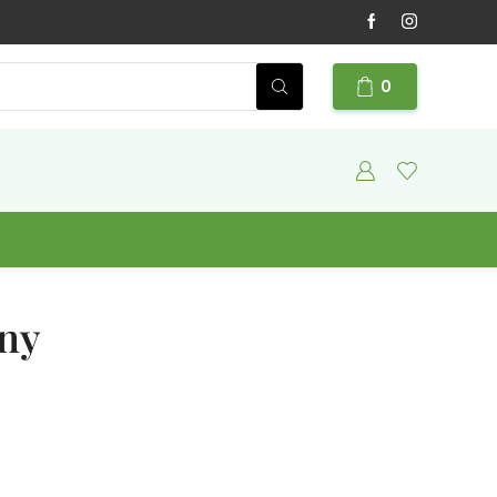
0
lny