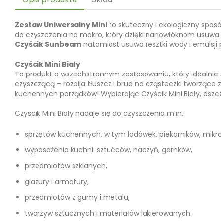
Zestaw Uniwersalny Mini
to skuteczny i ekologiczny spos
do czyszczenia na mokro, który dzięki nanowłóknom usuwa t
Czyścik Sunbeam
natomiast usuwa resztki wody i emulsji
Czyścik Mini Biały
To produkt o wszechstronnym zastosowaniu, który idealnie 
czyszczącą – rozbija tłuszcz i brud na cząsteczki tworząc
kuchennych porządków! Wybierając Czyścik Mini Biały, oszc
Czyścik Mini Biały nadaje się do czyszczenia m.in.:
sprzętów kuchennych, w tym lodówek, piekarników, mikro
wyposażenia kuchni: sztućców, naczyń, garnków,
przedmiotów szklanych,
glazury i armatury,
przedmiotów z gumy i metalu,
tworzyw sztucznych i materiałów lakierowanych.