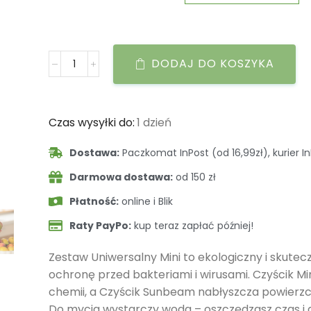
DODAJ DO KOSZYKA
Czas wysyłki do:
1 dzień
Dostawa:
Paczkomat InPost (od 16,99zł), kurier In
Darmowa dostawa:
od 150 zł
Płatność:
online i Blik
Raty PayPo:
kup teraz zapłać później!
Zestaw Uniwersalny Mini to ekologiczny i skute
ochronę przed bakteriami i wirusami. Czyścik Mi
chemii, a Czyścik Sunbeam nabłyszcza powierzchn
Do mycia wystarczy woda – oszczędzasz czas i 