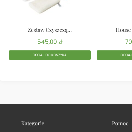
Zestaw Czyszczą...
House 
545,00
zł
70
DODAJ DO KOSZYKA
DODAJ
Kategorie
Pomoc