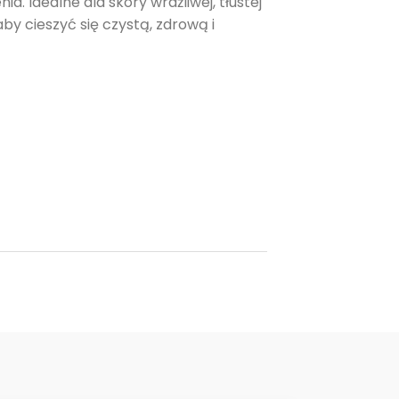
ia. Idealne dla skóry wrażliwej, tłustej
aby cieszyć się czystą, zdrową i