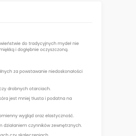
ciwieństwie do tradycyjnych mydeł nie
 miękką i dogłębnie oczyszczoną.
alnych za powstawanie niedoskonałości
 czy drobnych otarciach.
a jest mniej tłusta i podatna na
promienny wygląd oraz elastyczność.
nym działaniem czynników zewnętrznych.
ach czy skaleczeniach.