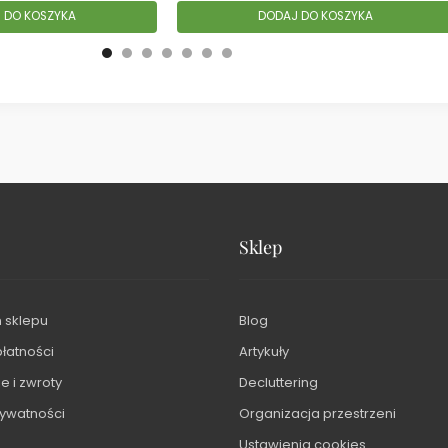
 DO KOSZYKA
DODAJ DO KOSZYKA
Sklep
 sklepu
Blog
płatności
Artykuły
 i zwroty
Decluttering
rywatności
Organizacja przestrzeni
Ustawienia cookies