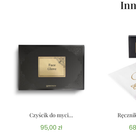
Inn
Czyścik do myci...
Ręczni
95,00
zł
68