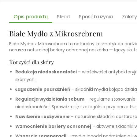
Opis produktu
Skład
Sposób użycia
Zalet
Białe Mydło z Mikrosrebrem
Białe Mydło z Mikrosrebrem to naturalny kosmetyk do codzie
narusza naturalnej bariery ochronnej naskórka — łączy sku
Korzyści dla skóry
Redukcja niedoskonałości
– właściwości antybakteryj
skórnych.
Łagodzenie podrażnień
– składniki mydła kojąco dział
Regulacja wydzielania sebum
– regularne stosowanie 
niedoskonałości. Sprawdza się szczególnie przy cerze tłus
Nawilżenie i odżywienie
– naturalne składniki dostarcza
Wzmocnienie bariery ochronnej
– aktywne składniki 
Wsparcie regeneracji
– mydło łagodzi podrażnienia i 