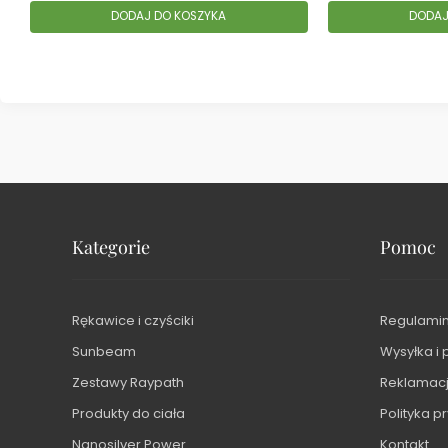
DODAJ DO KOSZYKA
DODAJ
Kategorie
Pomoc
Rękawice i czyściki
Regulamin
Sunbeam
Wysyłka i 
Zestawy Raypath
Reklamacje
Produkty do ciała
Polityka p
Nanosilver Power
Kontakt