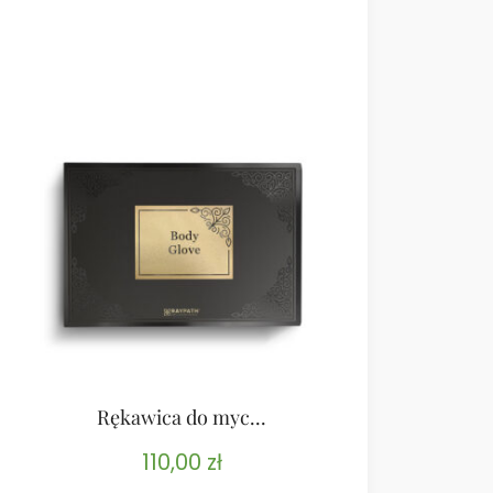
Rękawica do myc...
Rękawic
110,00
zł
11