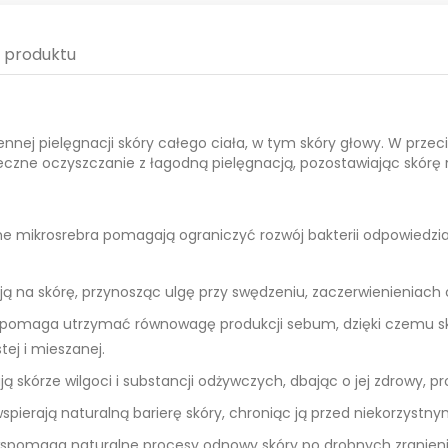
y produktu
nnej pielęgnacji skóry całego ciała, w tym skóry głowy. W prze
teczne oczyszczanie z łagodną pielęgnacją, pozostawiając skórę
ne mikrosrebra pomagają ograniczyć rozwój bakterii odpowiedzi
ają na skórę, przynosząc ulgę przy swędzeniu, zaczerwienieniach
pomaga utrzymać równowagę produkcji sebum, dzięki czemu skór
tej i mieszanej.
ją skórze wilgoci i substancji odżywczych, dbając o jej zdrowy, 
wspierają naturalną barierę skóry, chroniąc ją przed niekorzyst
wspomaga naturalne procesy odnowy skóry po drobnych zranieni