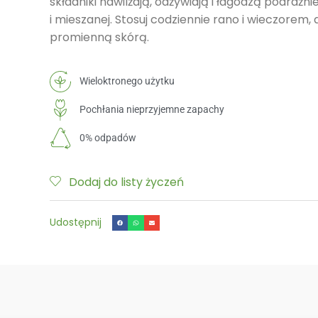
składniki nawilżają, odżywiają i łagodzą podrażnien
i mieszanej. Stosuj codziennie rano i wieczorem, 
promienną skórą.
Wieloktronego użytku
Pochłania nieprzyjemne zapachy
0% odpadów
Dodaj do listy życzeń
Udostępnij