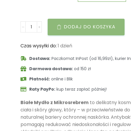
DODAJ DO KOSZYKA
Czas wysyłki do:
1 dzień
Dostawa:
Paczkomat InPost (od 16,99zł), kurier In
Darmowa dostawa:
od 150 zł
Płatność:
online i Blik
Raty PayPo:
kup teraz zapłać później!
Białe Mydło z Mikrosrebrem
to delikatny kosme
ciała i skóry głowy, który – w przeciwieństwie d
naturalnej bariery ochronnej naskórka. Antybak
pomagają redukować niedoskonałości i regulowa