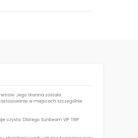
metrów. Jego tkanina została
 zastosowanie w miejscach szczególnie
aje czysta. Dlatego Sunbeam VIP TRIP
mu obciekaniu wody, jak ma to miejsce przy