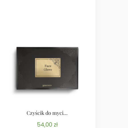
Czyścik do myci...
Czyścik
54,00
zł
5