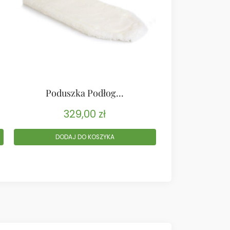
Poduszka Podłog...
Poduszk
329,00
zł
32
DODAJ DO KOSZYKA
DODAJ