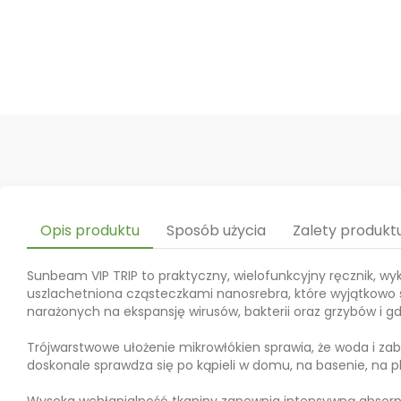
Opis produktu
Sposób użycia
Zalety produkt
Sunbeam VIP TRIP to praktyczny, wielofunkcyjny ręcznik, wy
uszlachetniona cząsteczkami nanosrebra, które wyjątkowo 
narażonych na ekspansję wirusów, bakterii oraz grzybów i g
Trójwarstwowe ułożenie mikrowłókien sprawia, że woda i za
doskonale sprawdza się po kąpieli w domu, na basenie, na pla
Wysoka wchłanialność tkaniny zapewnia intensywną absorpcj