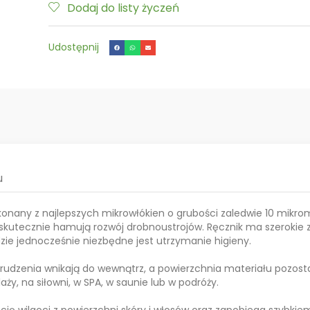
Dodaj do listy życzeń
Udostępnij
u
konany z najlepszych mikrowłókien o grubości zaledwie 10 mikro
skutecznie hamują rozwój drobnoustrojów. Ręcznik ma szerokie
dzie jednocześnie niezbędne jest utrzymanie higieny.
brudzenia wnikają do wewnątrz, a powierzchnia materiału pozost
ży, na siłowni, w SPA, w saunie lub w podróży.
ę wilgoci z powierzchni skóry i włosów oraz zapobiega szybkie