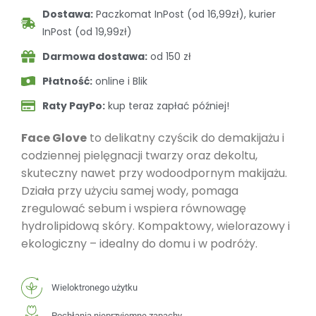
Dostawa:
Paczkomat InPost (od 16,99zł), kurier
InPost (od 19,99zł)
Darmowa dostawa:
od 150 zł
Płatność:
online i Blik
Raty PayPo:
kup teraz zapłać później!
Face Glove
to delikatny czyścik do demakijażu i
codziennej pielęgnacji twarzy oraz dekoltu,
skuteczny nawet przy wodoodpornym makijażu.
Działa przy użyciu samej wody, pomaga
zregulować sebum i wspiera równowagę
hydrolipidową skóry. Kompaktowy, wielorazowy i
ekologiczny – idealny do domu i w podróży.
Wieloktronego użytku
Pochłania nieprzyjemne zapachy