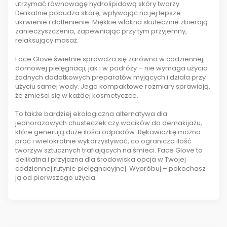
utrzymać równowagę hydrolipidową skóry twarzy.
Delikatnie pobudza skórę, wpływając na jej lepsze
ukrwienie i dotlenienie. Miękkie włókna skutecznie zbierają
zanieczyszczenia, zapewniając przy tym przyjemny,
relaksujący masaż.
Face Glove świetnie sprawdza się zarówno w codziennej
domowej pielęgnacji, jak i w podróży – nie wymaga użycia
żadnych dodatkowych preparatów myjących i działa przy
użyciu samej wody. Jego kompaktowe rozmiary sprawiają,
że zmieści się w każdej kosmetyczce.
To także bardziej ekologiczna alternatywa dla
jednorazowych chusteczek czy wacików do demakijażu,
które generują duże ilości odpadów. Rękawiczkę można
prać i wielokrotnie wykorzystywać, co ogranicza ilość
tworzyw sztucznych trafiających na śmieci. Face Glove to
delikatna i przyjazna dla środowiska opcja w Twojej
codziennej rutynie pielęgnacyjnej. Wypróbuj – pokochasz
ją od pierwszego użycia.