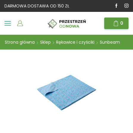
DARMOWA DOSTAWA OD 150 ZŁ
0
Strona główna
Sklep
Rękawice i czyściki
Sunbeam