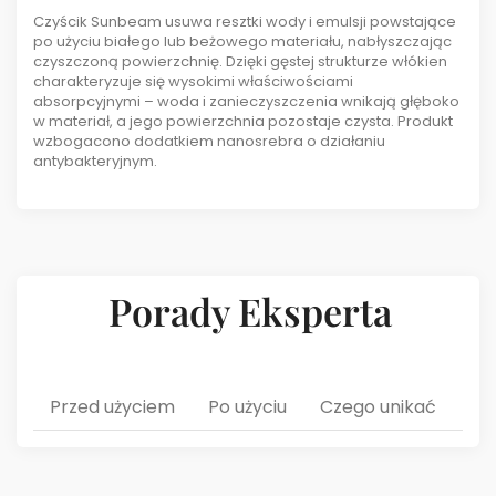
Czyścik Sunbeam usuwa resztki wody i emulsji powstające
po użyciu białego lub beżowego materiału, nabłyszczając
czyszczoną powierzchnię. Dzięki gęstej strukturze włókien
charakteryzuje się wysokimi właściwościami
absorpcyjnymi – woda i zanieczyszczenia wnikają głęboko
w materiał, a jego powierzchnia pozostaje czysta. Produkt
wzbogacono dodatkiem nanosrebra o działaniu
antybakteryjnym.
Porady Eksperta
Przed użyciem
Po użyciu
Czego unikać