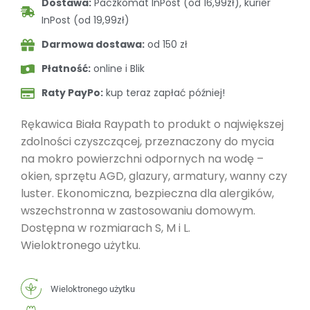
Dostawa:
Paczkomat InPost (od 16,99zł), kurier
InPost (od 19,99zł)
Darmowa dostawa:
od 150 zł
Płatność:
online i Blik
Raty PayPo:
kup teraz zapłać później!
Rękawica Biała Raypath to produkt o największej
zdolności czyszczącej, przeznaczony do mycia
na mokro powierzchni odpornych na wodę –
okien, sprzętu AGD, glazury, armatury, wanny czy
luster. Ekonomiczna, bezpieczna dla alergików,
wszechstronna w zastosowaniu domowym.
Dostępna w rozmiarach S, M i L.
Wieloktronego użytku.
Wieloktronego użytku