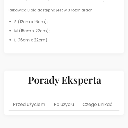
Rękawica Biała dostępna jest w 3 rozmiarach.
S (12cm x 16cm);
M (15cm x 22cm);
L (16cm x 22cm).
Porady Eksperta
Przed użyciem
Po użyciu
Czego unikać