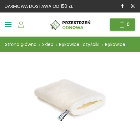
DARMOWA DOSTAWA OD 150 ZŁ
0
Strona główna
Sklep
Rękawice i czyściki
Rękawice