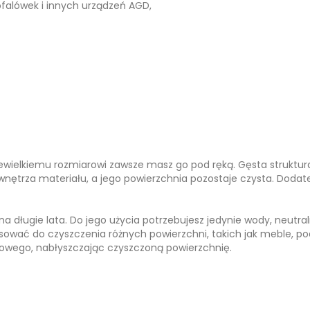
falówek i innych urządzeń AGD,
iewielkiemu rozmiarowi zawsze masz go pod ręką. Gęsta struktu
wnętrza materiału, a jego powierzchnia pozostaje czysta. Dodat
 długie lata. Do jego użycia potrzebujesz jedynie wody, neutral
sować do czyszczenia różnych powierzchni, takich jak meble, podł
eżowego, nabłyszczając czyszczoną powierzchnię.