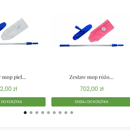
 mop piel...
Zestaw mop różo...
2,00
zł
702,00
zł
 DO KOSZYKA
DODAJ DO KOSZYKA