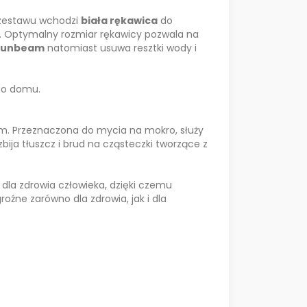
d zestawu wchodzi
biała rękawica
do
. Optymalny rozmiar rękawicy pozwala na
 Sunbeam
natomiast usuwa resztki wody i
go domu.
m. Przeznaczona do mycia na mokro, służy
bija tłuszcz i brud na cząsteczki tworzące z
 dla zdrowia człowieka, dzięki czemu
oźne zarówno dla zdrowia, jak i dla