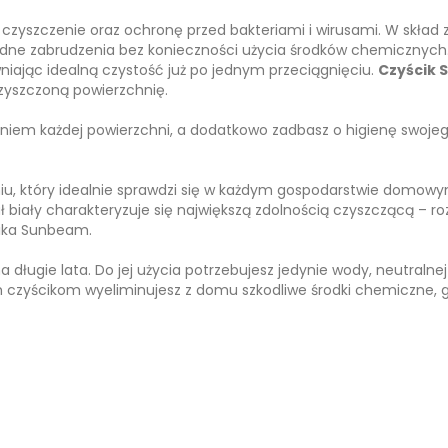
 czyszczenie oraz ochronę przed bakteriami i wirusami. W skła
udne zabrudzenia bez konieczności użycia środków chemicznych
niając idealną czystość już po jednym przeciągnięciu.
Czyścik
czyszczoną powierzchnię.
niem każdej powierzchni, a dodatkowo zadbasz o higienę swoje
u, który idealnie sprawdzi się w każdym gospodarstwie domowy
ł biały charakteryzuje się największą zdolnością czyszczącą – roz
cika Sunbeam.
 długie lata. Do jej użycia potrzebujesz jedynie wody, neutralnej
m czyścikom wyeliminujesz z domu szkodliwe środki chemiczne, gr