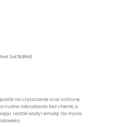
Post (od 19,99zł)
 sposób na czyszczenie oraz ochronę
wa trudne zabrudzenia bez chemii, a
jąc resztki wody i emulsji. Do mycia
odowisko.