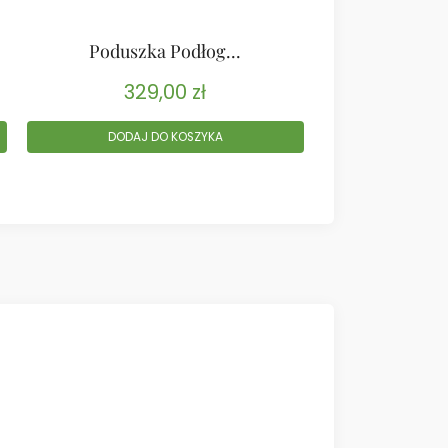
Poduszka Podłog...
Poduszk
329,00
zł
32
DODAJ DO KOSZYKA
DODAJ