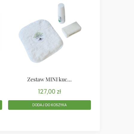
Zestaw MINI kuc...
Zestaw 
127,00
zł
30
DODAJ DO KOSZYKA
DODAJ