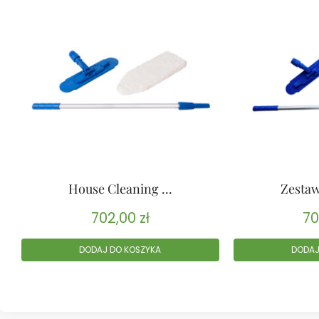
House Cleaning ...
Zestaw
702,00
zł
70
DODAJ DO KOSZYKA
DODAJ