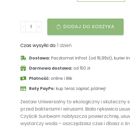
DODAJ DO KOSZYKA
Czas wysyłki do:
1 dzień
Dostawa:
Paczkomat InPost (od 16,99zł), kurier In
Darmowa dostawa:
od 150 zł
Płatność:
online i Blik
Raty PayPo:
kup teraz zapłać później!
Zestaw Uniwersalny to ekologiczny i skuteczny
przed bakteriami i wirusami. Biała rękawica usu
Czyścik Sunbeam nabłyszcza powierzchnię, usuwa
wystarczy woda – oszczędzasz czas i dbasz o śr