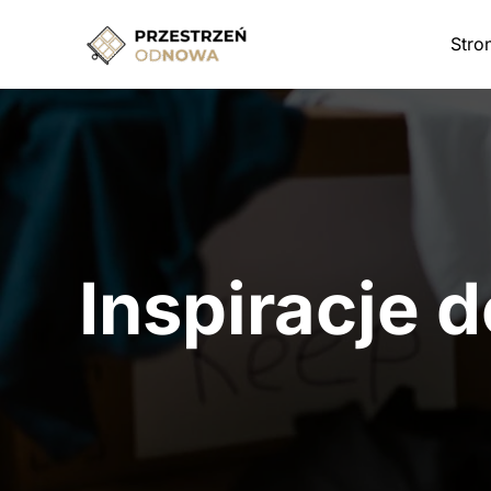
Przejdź
do
Stro
treści
Inspiracje d