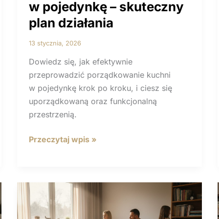
w pojedynkę – skuteczny
plan działania
13 stycznia, 2026
Dowiedz się, jak efektywnie
przeprowadzić porządkowanie kuchni
w pojedynkę krok po kroku, i ciesz się
uporządkowaną oraz funkcjonalną
przestrzenią.
Porządkowanie
Przeczytaj wpis »
kuchni
w pojedynkę
–
skuteczny
plan
działania