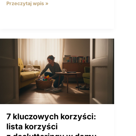
7
Przeczytaj wpis »
sprawdzonych
przykładów
organizacji
kuchni
dla
domu
7 kluczowych korzyści:
lista korzyści