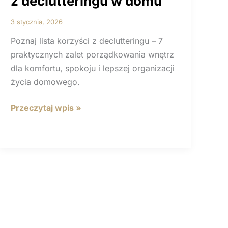
z declutteringu w domu
3 stycznia, 2026
Poznaj lista korzyści z declutteringu – 7
praktycznych zalet porządkowania wnętrz
dla komfortu, spokoju i lepszej organizacji
życia domowego.
7
Przeczytaj wpis »
kluczowych
korzyści:
lista
korzyści
z declutteringu
w domu