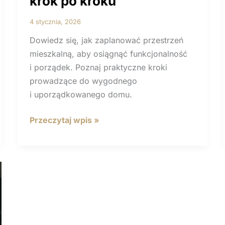
krok po kroku
4 stycznia, 2026
Dowiedz się, jak zaplanować przestrzeń
mieszkalną, aby osiągnąć funkcjonalność
i porządek. Poznaj praktyczne kroki
prowadzące do wygodnego
i uporządkowanego domu.
Jak
Przeczytaj wpis »
zaplanować
przestrzeń
mieszkalną
krok
po kroku