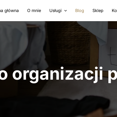
na główna
O mnie
Usługi
Blog
Sklep
Ko
o organizacji 