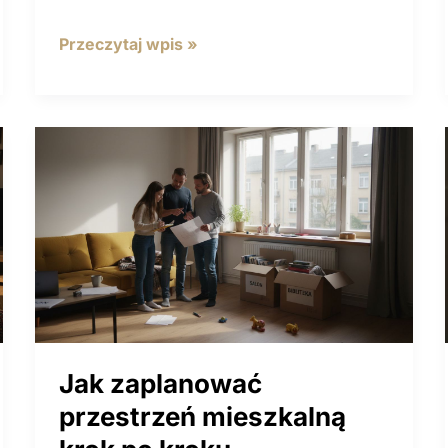
Rola
Przeczytaj wpis »
organizacji
przestrzeni
w rodzinie
–
Codzienne
funkcjonowanie
Jak zaplanować
przestrzeń mieszkalną