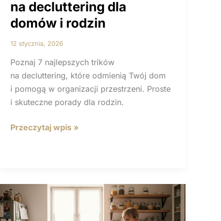
na decluttering dla
domów i rodzin
12 stycznia, 2026
Poznaj 7 najlepszych trików
na decluttering, które odmienią Twój dom
i pomogą w organizacji przestrzeni. Proste
i skuteczne porady dla rodzin.
7
Przeczytaj wpis »
najlepszych
trików
na decluttering
dla
domów
i rodzin