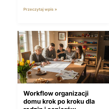
Proces
Przeczytaj wpis »
organizacji
przestrzeni
krok
po kroku
w domu
Workflow organizacji
domu krok po kroku dla