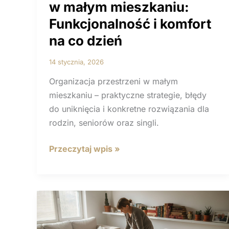
w małym mieszkaniu:
Funkcjonalność i komfort
na co dzień
14 stycznia, 2026
Organizacja przestrzeni w małym
mieszkaniu – praktyczne strategie, błędy
do uniknięcia i konkretne rozwiązania dla
rodzin, seniorów oraz singli.
Organizacja
Przeczytaj wpis »
przestrzeni
w małym
mieszkaniu:
Funkcjonalność
i komfort