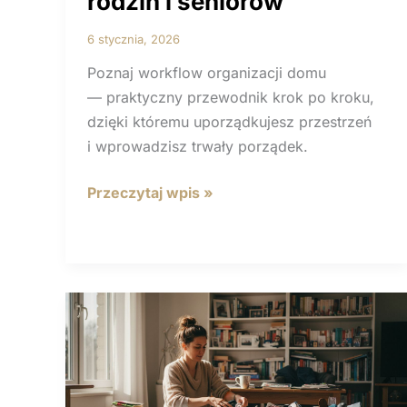
rodzin i seniorów
6 stycznia, 2026
Poznaj workflow organizacji domu
— praktyczny przewodnik krok po kroku,
dzięki któremu uporządkujesz przestrzeń
i wprowadzisz trwały porządek.
Workflow
Przeczytaj wpis »
organizacji
domu
krok
po kroku
dla
rodzin
i seniorów