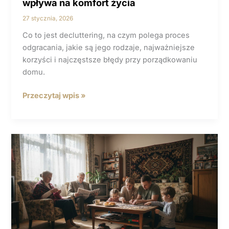
wpływa na komfort życia
27 stycznia, 2026
Co to jest decluttering, na czym polega proces
odgracania, jakie są jego rodzaje, najważniejsze
korzyści i najczęstsze błędy przy porządkowaniu
domu.
Co to jest
Przeczytaj wpis »
decluttering
–
Jak
odgracanie
wpływa
na komfort
życia