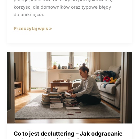
korzyści dla domowników oraz typowe błędy
do uniknięcia.
Profesjonalna
Przeczytaj wpis »
organizacja
domu:
Komfort
i funkcjonalność
na co dzień
Co to jest decluttering – Jak odgracanie