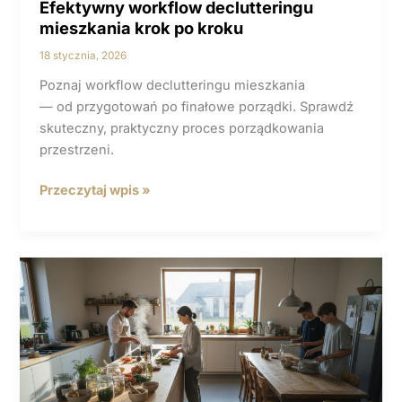
Efektywny workflow declutteringu
mieszkania krok po kroku
18 stycznia, 2026
Poznaj workflow declutteringu mieszkania
— od przygotowań po finałowe porządki. Sprawdź
skuteczny, praktyczny proces porządkowania
przestrzeni.
Efektywny
Przeczytaj wpis »
workflow
declutteringu
mieszkania
krok
po kroku