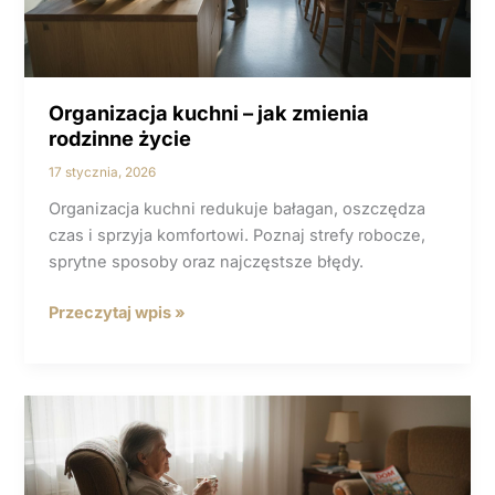
Organizacja kuchni – jak zmienia
rodzinne życie
17 stycznia, 2026
Organizacja kuchni redukuje bałagan, oszczędza
czas i sprzyja komfortowi. Poznaj strefy robocze,
sprytne sposoby oraz najczęstsze błędy.
Organizacja
Przeczytaj wpis »
kuchni
–
jak
zmienia
rodzinne
życie