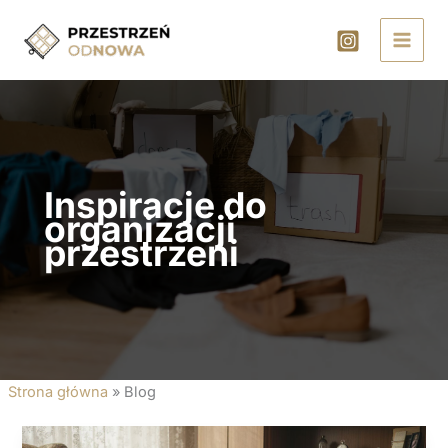
Przejdź
do
treści
Inspiracje do
organizacji
przestrzeni
Strona główna
»
Blog