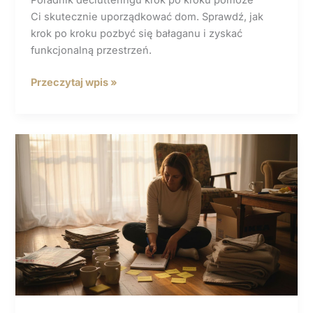
Ci skutecznie uporządkować dom. Sprawdź, jak
krok po kroku pozbyć się bałaganu i zyskać
funkcjonalną przestrzeń.
Poradnik
Przeczytaj wpis »
declutteringu
krok
po kroku
do uporządkowanego
domu