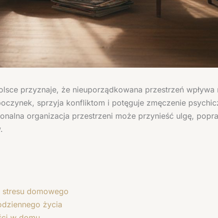
lsce przyznaje, że nieuporządkowana przestrzeń wpływa n
oczynek, sprzyja konfliktom i potęguje zmęczenie psychic
sjonalna organizacja przestrzeni może przynieść ulgę, popr
.
ja stresu domowego
odziennego życia
ości w domu