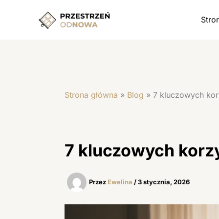
Przejdź
do
Stro
treści
Strona główna
»
Blog
»
7 kluczowych korz
7 kluczowych korzy
Przez
Ewelina
/
3 stycznia, 2026