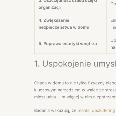
3. Oszczędność czasu dzięki
Do
organizacji
4. Zwiększenie
El
bezpieczeństwa w domu
i 
Up
5. Poprawa estetyki wnętrza
na
1. Uspokojenie umys
Chaos w domu to nie tylko fizyczny nie
kluczowym narzędziem w walce ze strese
mieszkalna – im więcej w nim niepotrzeb
Badania wskazują, że
mental declutterin