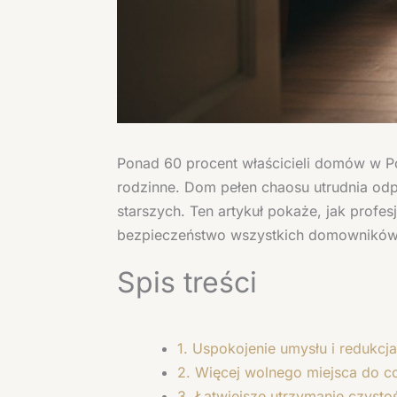
Ponad 60 procent właścicieli domów w Po
rodzinne. Dom pełen chaosu utrudnia odp
starszych. Ten artykuł pokaże, jak profe
bezpieczeństwo wszystkich domowników
Spis treści
1. Uspokojenie umysłu i redukc
2. Więcej wolnego miejsca do c
3. Łatwiejsze utrzymanie czyst