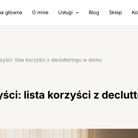
na główna
O mnie
Usługi
Blog
Sklep
Ko
yści: lista korzyści z declutteringu w domu
ści: lista korzyści z declu