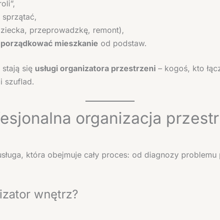
li”,
 sprzątać,
dziecka, przeprowadzkę, remont),
uporządkować mieszkanie
od podstaw.
stają się
usługi organizatora przestrzeni
– kogoś, kto łąc
 szuflad.
esjonalna organizacja przestr
o usługa, która obejmuje cały proces: od diagnozy probl
izator wnętrz?