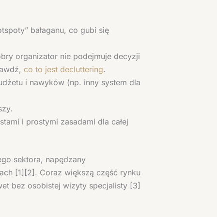
tspoty” bałaganu, co gubi się
bry organizator nie podejmuje decyzji
prawdź,
co to jest decluttering
.
żetu i nawyków (np. inny system dla
szy.
tami i prostymi zasadami dla całej
tego sektora, napędzany
ach [1][2]. Coraz większą część rynku
 bez osobistej wizyty specjalisty [3]