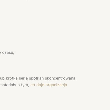
o czasu;
lub krótką serię spotkań skoncentrowaną
materiały o tym,
co daje organizacja