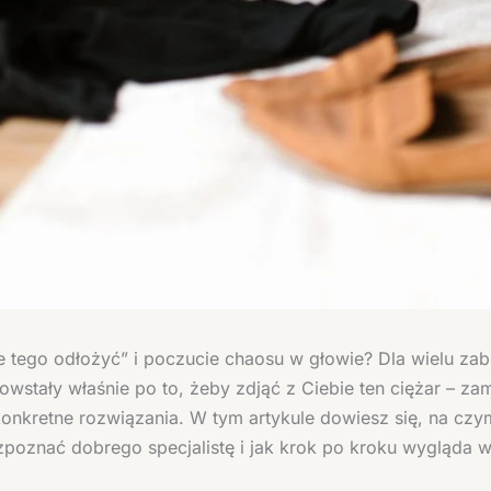
tego odłożyć” i poczucie chaosu w głowie? Dla wielu zab
powstały właśnie po to, żeby zdjąć z Ciebie ten ciężar – zam
 konkretne rozwiązania. W tym artykule dowiesz się, na cz
 rozpoznać dobrego specjalistę i jak krok po kroku wygląda