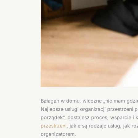
Bałagan w domu, wieczne „nie mam gdzie 
Najlepsze usługi organizacji przestrzeni 
porządek”, dostajesz proces, wsparcie i
przestrzeni
, jakie są rodzaje usług, jak
organizatorem.