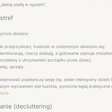
„ładną szafę w sypialni”.
stref
yncze obszary:
k przejrzystości, trudność w codziennym ubieraniu się;
eterminowują, rzeczy dublują, a gotowanie zajmuje mnóstw
problemy z utrzymaniem porządku przez dzieci;
nty, sprzęty.
 obejmować pojedynczą sesję (np. jeden intensywny dzień) 
iększym wyzwaniem jest kuchnia, pomocne będą praktyczne 
ktyce
.
anie (decluttering)