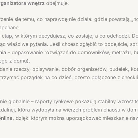
rganizatora wnętrz
obejmuje:
zenie się temu, co naprawdę nie działa: gdzie powstają „ho
zapchane.
 etap, w którym decydujesz, co zostaje, a co odchodzi. Do
ąc właściwe pytania. Jeśli chcesz zgłębić to podejście, s
nia
– dopasowanie rozwiązań do domowników, metrażu, bud
cego z domu).
danie rzeczy, opisywanie, dobór organizerów, pudełek, ko
utrzymać porządek na co dzień, często połączone z checklis
nie globalnie – raporty rynkowe pokazują stabilny wzrost 
 zdalnej, która wydobyła na wierzch problem chaosu w dom
online
, dzięki którym można uporządkować mieszkanie nawet