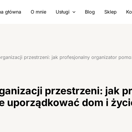
na główna
O mnie
Usługi
Blog
Sklep
Ko
organizacji przestrzeni: jak profesjonalny organizator po
ganizacji przestrzeni: jak p
e uporządkować dom i życi