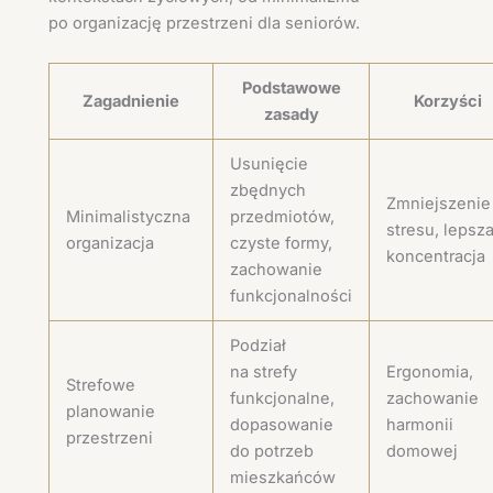
po organizację przestrzeni dla seniorów.
Podstawowe
Zagadnienie
Korzyści
zasady
Usunięcie
zbędnych
Zmniejszenie
Minimalistyczna
przedmiotów,
stresu, lepsz
organizacja
czyste formy,
koncentracja
zachowanie
funkcjonalności
Podział
na strefy
Ergonomia,
Strefowe
funkcjonalne,
zachowanie
planowanie
dopasowanie
harmonii
przestrzeni
do potrzeb
domowej
mieszkańców