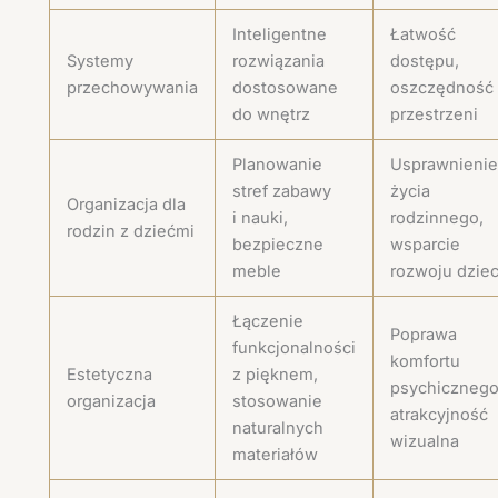
Inteligentne
Łatwość
Systemy
rozwiązania
dostępu,
przechowywania
dostosowane
oszczędność
do wnętrz
przestrzeni
Planowanie
Usprawnienie
stref zabawy
życia
Organizacja dla
i nauki,
rodzinnego,
rodzin z dziećmi
bezpieczne
wsparcie
meble
rozwoju dziec
Łączenie
Poprawa
funkcjonalności
komfortu
Estetyczna
z pięknem,
psychicznego
organizacja
stosowanie
atrakcyjność
naturalnych
wizualna
materiałów