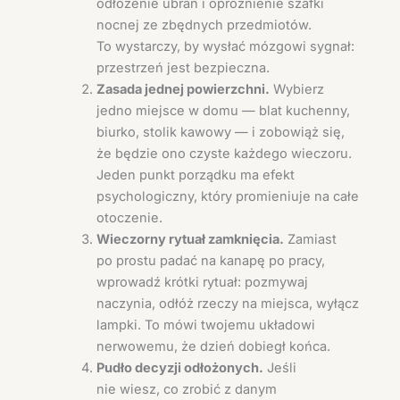
odłożenie ubrań i opróżnienie szafki
nocnej ze zbędnych przedmiotów.
To wystarczy, by wysłać mózgowi sygnał:
przestrzeń jest bezpieczna.
Zasada jednej powierzchni.
Wybierz
jedno miejsce w domu — blat kuchenny,
biurko, stolik kawowy — i zobowiąż się,
że będzie ono czyste każdego wieczoru.
Jeden punkt porządku ma efekt
psychologiczny, który promieniuje na całe
otoczenie.
Wieczorny rytuał zamknięcia.
Zamiast
po prostu padać na kanapę po pracy,
wprowadź krótki rytuał: pozmywaj
naczynia, odłóż rzeczy na miejsca, wyłącz
lampki. To mówi twojemu układowi
nerwowemu, że dzień dobiegł końca.
Pudło decyzji odłożonych.
Jeśli
nie wiesz, co zrobić z danym