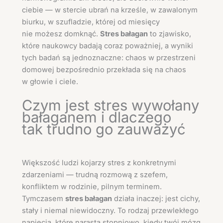
ciebie — w stercie ubrań na krześle, w zawalonym
biurku, w szufladzie, której od miesięcy
nie możesz domknąć.
Stres bałagan
to zjawisko,
które naukowcy badają coraz poważniej, a wyniki
tych badań są jednoznaczne: chaos w przestrzeni
domowej bezpośrednio przekłada się na chaos
w głowie i ciele.
Czym jest stres wywołany
bałaganem i dlaczego
tak trudno go zauważyć
Większość ludzi kojarzy stres z konkretnymi
zdarzeniami — trudną rozmową z szefem,
konfliktem w rodzinie, pilnym terminem.
Tymczasem
stres bałagan
działa inaczej: jest cichy,
stały i niemal niewidoczny. To rodzaj przewlekłego
napięcia, które narasta stopniowo, kiedy twój mózg