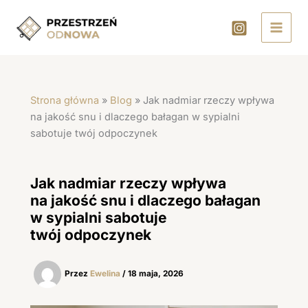
Przejdź
do
treści
Strona główna
»
Blog
»
Jak nadmiar rzeczy wpływa
na jakość snu i dlaczego bałagan w sypialni
sabotuje twój odpoczynek
Jak nadmiar rzeczy wpływa
na jakość snu i dlaczego bałagan
w sypialni sabotuje
twój odpoczynek
Przez
Ewelina
/
18 maja, 2026