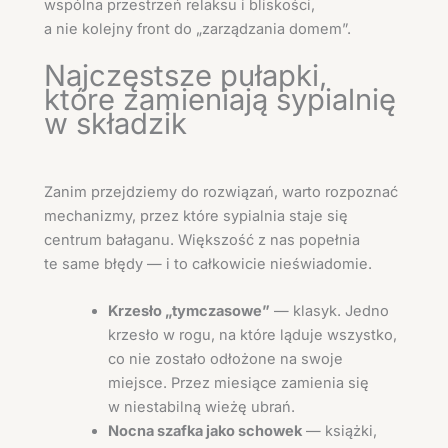
wspólna przestrzeń relaksu i bliskości,
a nie kolejny front do „zarządzania domem”.
Najczęstsze pułapki,
które zamieniają sypialnię
w składzik
Zanim przejdziemy do rozwiązań, warto rozpoznać
mechanizmy, przez które sypialnia staje się
centrum bałaganu. Większość z nas popełnia
te same błędy — i to całkowicie nieświadomie.
Krzesło „tymczasowe”
— klasyk. Jedno
krzesło w rogu, na które ląduje wszystko,
co nie zostało odłożone na swoje
miejsce. Przez miesiące zamienia się
w niestabilną wieżę ubrań.
Nocna szafka jako schowek
— książki,