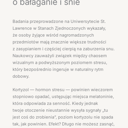
o bałaganie i śnie
Badania przeprowadzone na Uniwersytecie St.
Lawrence w Stanach Zjednoczonych wykazały,
że osoby żyjące wśród nagromadzonych
przedmiotów mają znacznie większe trudności
z zasypianiem i częściej cierpią na zaburzenia snu.
Naukowcy zauważyli związek między chaosem
wizualnym a podwyższonym poziomem stresu,
który bezpośrednio ingeruje w naturalny rytm
dobowy.
Kortyzol — hormon stresu — powinien wieczorem
stopniowo opadać, ustępując miejsca melatoninie,
która odpowiada za senność. Kiedy jednak
twoje otoczenie nieustannie wysyła sygnały „tu
jest coś do zrobienia”, poziom kortyzolu nie spada
tak, jak powinien. Efekt? Długo nie możesz zasnąć,