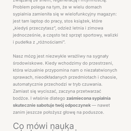
związaną ze snem, regeneracją i intymnością.
Problem polega na tym, że w wielu domach
sypialnia zamieniła się w wielofunkcyjny magazyn:
jest tam laptop do pracy, stos książek, które
„kiedyś przeczytasz”, odzież letnia i zimowa
jednocześnie, a często też sprzęt sportowy, walizki
i pudełka z „różnościami”.
Nasz mózg jest niezwykle wrażliwy na sygnały
środowiskowe. Kiedy wchodzimy do przestrzeni,
która wizualnie przypomina nam o niezałatwionych
sprawach, nieodkładanych przedmiotach i chaosie,
automatycznie przechodzi w tryb czuwania.
Zamiast się wyciszać, zaczyna przetwarzać
bodźce. I właśnie dlatego
zaśmiecona sypialnia
skutecznie sabotuje twój odpoczynek
— nawet
zanim jeszcze położysz głowę na poduszce.
Co mówi nauka