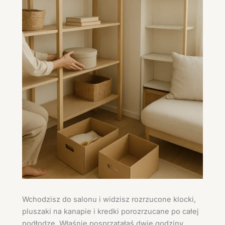
Wchodzisz do salonu i widzisz rozrzucone klocki,
pluszaki na kanapie i kredki porozrzucane po całej
podłodze. Właśnie posprzątałaś dwie godziny