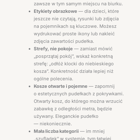
zawsze w tym samym miejscu na biurku.
Etykiety obrazkowe
— dla dzieci, które
jeszcze nie czytają, rysunki lub zdjęcia
na pojemnikach są kluczowe. Możesz
wydrukować proste ikony lub nakleić
zdjęcia zawartości pudełka.
Strefy, nie pokoje
— zamiast mówić
„posprzątaj pokój”, wskaż konkretną
strefę: „odłóż klocki do niebieskiego
kosza”. Konkretność działa lepiej niż
ogólne polecenia.
Kosze otwarte i pojemne
— zapomnij
o estetycznych pudełkach z pokrywkami.
Otwarty kosz, do którego można wrzucić
zabawkę z odległości metra, będzie
używany. Eleganckie pudełko
— niekoniecznie.
Mała liczba kategorii
— im mniej
„szufladek” w systemie, tym łatwiej