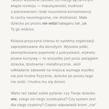
Twoich wysiłków celowo. Ich mózgi są na innym
etapie rozwoju — impulsywność, trudność
z planowaniem i brak rozumienia konsekwencji
to cechy neurologiczne, nie złośliwość. Małe
dziecko po prostu
nie widzi
bałaganu tak, jak
Ty go widzisz.
Kolejna przyczyna chaosu to systemy organizacji
zaprojektowane dla dorosłych. Wysokie półki,
skomplikowane pojemniki z pokrywkami, etykiety
pisane kursywą — to wszystko jest poza zasięgiem
dziecka, dosłownie i metaforycznie. Jeśli
odkładanie zabawek na miejsce wymaga wysiłku
lub jest trudne fizycznie, dziecko po prostu tego
nie zrobi. I trudno mu się dziwić.
Warto też zadać sobie pytanie: czy Twoje dziecko
wie
, czego od niego oczekujesz? Czy system jest
dla niego czytelny? Często odpowiedź brzmi „nie”