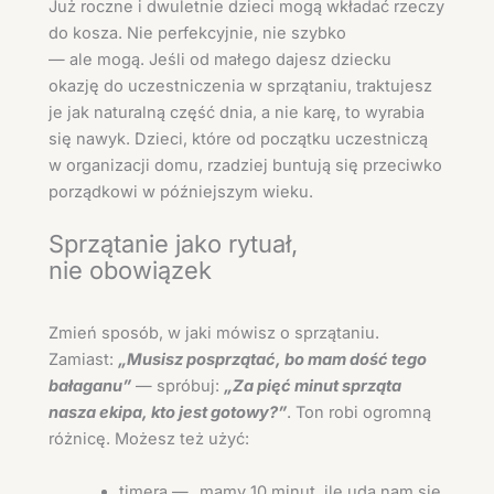
Już roczne i dwuletnie dzieci mogą wkładać rzeczy
do kosza. Nie perfekcyjnie, nie szybko
— ale mogą. Jeśli od małego dajesz dziecku
okazję do uczestniczenia w sprzątaniu, traktujesz
je jak naturalną część dnia, a nie karę, to wyrabia
się nawyk. Dzieci, które od początku uczestniczą
w organizacji domu, rzadziej buntują się przeciwko
porządkowi w późniejszym wieku.
Sprzątanie jako rytuał,
nie obowiązek
Zmień sposób, w jaki mówisz o sprzątaniu.
Zamiast:
„Musisz posprzątać, bo mam dość tego
bałaganu”
— spróbuj:
„Za pięć minut sprząta
nasza ekipa, kto jest gotowy?”
. Ton robi ogromną
różnicę. Możesz też użyć:
timera — „mamy 10 minut, ile uda nam się