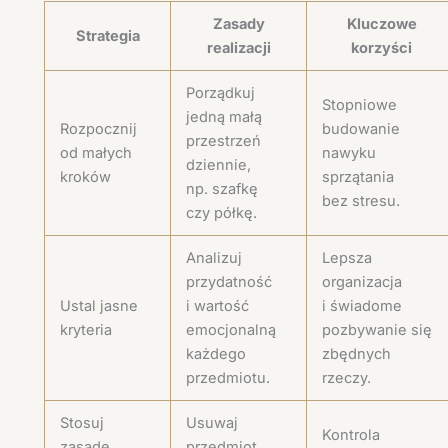
Zasady
Kluczowe
Strategia
realizacji
korzyści
Porządkuj
Stopniowe
jedną małą
Rozpocznij
budowanie
przestrzeń
od małych
nawyku
dziennie,
kroków
sprzątania
np. szafkę
bez stresu.
czy półkę.
Analizuj
Lepsza
przydatność
organizacja
Ustal jasne
i wartość
i świadome
kryteria
emocjonalną
pozbywanie się
każdego
zbędnych
przedmiotu.
rzeczy.
Stosuj
Usuwaj
Kontrola
zasadę
przedmiot