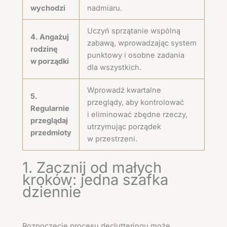
wychodzi
nadmiaru.
Uczyń sprzątanie wspólną
4. Angażuj
zabawą, wprowadzając system
rodzinę
punktowy i osobne zadania
w porządki
dla wszystkich.
Wprowadź kwartalne
5.
przeglądy, aby kontrolować
Regularnie
i eliminować zbędne rzeczy,
przeglądaj
utrzymując porządek
przedmioty
w przestrzeni.
1. Zacznij od małych
kroków: jedna szafka
dziennie
Rozpoczęcie procesu declutteringu może