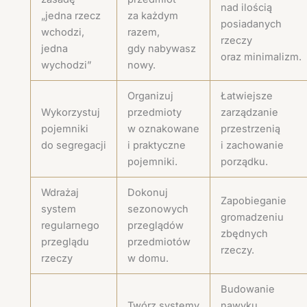
nad ilością
„jedna rzecz
za każdym
posiadanych
wchodzi,
razem,
rzeczy
jedna
gdy nabywasz
oraz minimalizm.
wychodzi”
nowy.
Organizuj
Łatwiejsze
Wykorzystuj
przedmioty
zarządzanie
pojemniki
w oznakowane
przestrzenią
do segregacji
i praktyczne
i zachowanie
pojemniki.
porządku.
Wdrażaj
Dokonuj
Zapobieganie
system
sezonowych
gromadzeniu
regularnego
przeglądów
zbędnych
przeglądu
przedmiotów
rzeczy.
rzeczy
w domu.
Budowanie
Twórz systemy
nawyku