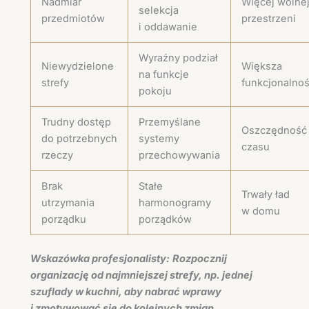
Nadmiar
Więcej wolne
selekcja
przedmiotów
przestrzeni
i oddawanie
Wyraźny podział
Niewydzielone
Większa
na funkcje
strefy
funkcjonalno
pokoju
Trudny dostęp
Przemyślane
Oszczędność
do potrzebnych
systemy
czasu
rzeczy
przechowywania
Brak
Stałe
Trwały ład
utrzymania
harmonogramy
w domu
porządku
porządków
Wskazówka profesjonalisty:
Rozpocznij
organizację od najmniejszej strefy, np. jednej
szuflady w kuchni, aby nabrać wprawy
i zmotywować się do kolejnych zmian.