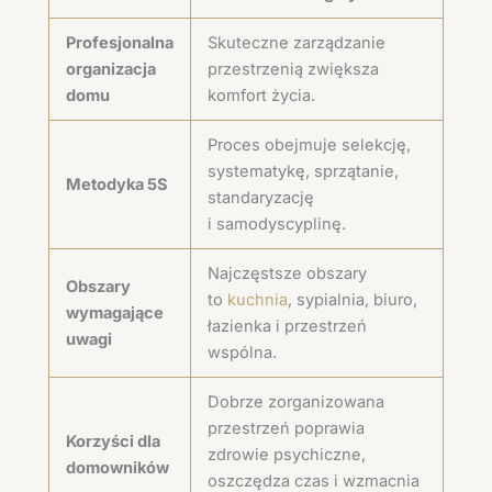
Profesjonalna
Skuteczne zarządzanie
organizacja
przestrzenią zwiększa
domu
komfort życia.
Proces obejmuje selekcję,
systematykę, sprzątanie,
Metodyka 5S
standaryzację
i samodyscyplinę.
Najczęstsze obszary
Obszary
to
kuchnia
, sypialnia, biuro,
wymagające
łazienka i przestrzeń
uwagi
wspólna.
Dobrze zorganizowana
przestrzeń poprawia
Korzyści dla
zdrowie psychiczne,
domowników
oszczędza czas i wzmacnia