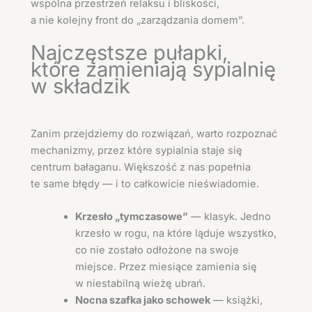
wspólna przestrzeń relaksu i bliskości,
a nie kolejny front do „zarządzania domem”.
Najczęstsze pułapki,
które zamieniają sypialnię
w składzik
Zanim przejdziemy do rozwiązań, warto rozpoznać
mechanizmy, przez które sypialnia staje się
centrum bałaganu. Większość z nas popełnia
te same błędy — i to całkowicie nieświadomie.
Krzesło „tymczasowe”
— klasyk. Jedno
krzesło w rogu, na które ląduje wszystko,
co nie zostało odłożone na swoje
miejsce. Przez miesiące zamienia się
w niestabilną wieżę ubrań.
Nocna szafka jako schowek
— książki,