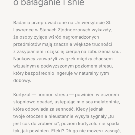
o bałaganie i śnie
Badania przeprowadzone na Uniwersytecie St.
Lawrence w Stanach Zjednoczonych wykazały,
że osoby żyjące wśród nagromadzonych
przedmiotów mają znacznie większe trudności
z zasypianiem i częściej cierpią na zaburzenia snu.
Naukowcy zauważyli związek między chaosem
wizualnym a podwyższonym poziomem stresu,
który bezpośrednio ingeruje w naturalny rytm
dobowy.
Kortyzol — hormon stresu — powinien wieczorem
stopniowo opadać, ustępując miejsca melatoninie,
która odpowiada za senność. Kiedy jednak
twoje otoczenie nieustannie wysyła sygnały „tu
jest coś do zrobienia”, poziom kortyzolu nie spada
tak, jak powinien. Efekt? Długo nie możesz zasnąć,