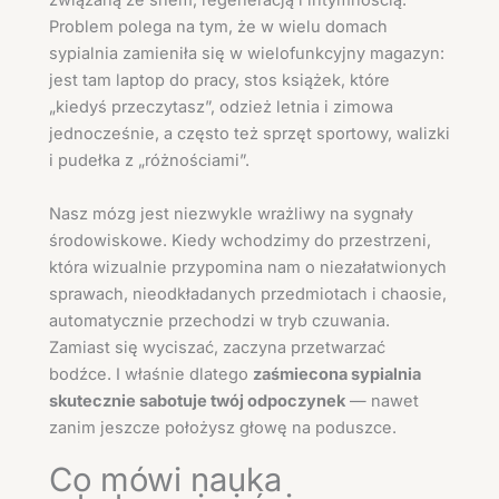
związaną ze snem, regeneracją i intymnością.
Problem polega na tym, że w wielu domach
sypialnia zamieniła się w wielofunkcyjny magazyn:
jest tam laptop do pracy, stos książek, które
„kiedyś przeczytasz”, odzież letnia i zimowa
jednocześnie, a często też sprzęt sportowy, walizki
i pudełka z „różnościami”.
Nasz mózg jest niezwykle wrażliwy na sygnały
środowiskowe. Kiedy wchodzimy do przestrzeni,
która wizualnie przypomina nam o niezałatwionych
sprawach, nieodkładanych przedmiotach i chaosie,
automatycznie przechodzi w tryb czuwania.
Zamiast się wyciszać, zaczyna przetwarzać
bodźce. I właśnie dlatego
zaśmiecona sypialnia
skutecznie sabotuje twój odpoczynek
— nawet
zanim jeszcze położysz głowę na poduszce.
Co mówi nauka