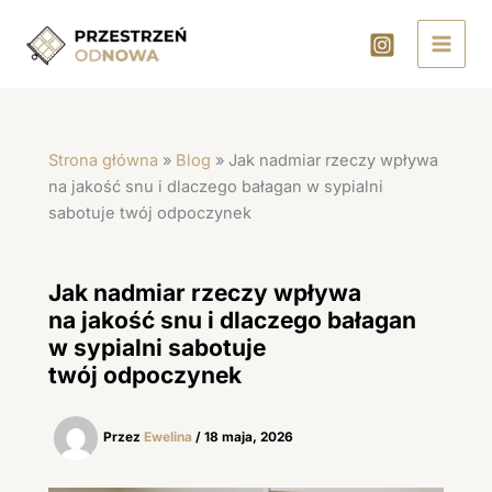
Przejdź
do
treści
Strona główna
»
Blog
»
Jak nadmiar rzeczy wpływa
na jakość snu i dlaczego bałagan w sypialni
sabotuje twój odpoczynek
Jak nadmiar rzeczy wpływa
na jakość snu i dlaczego bałagan
w sypialni sabotuje
twój odpoczynek
Przez
Ewelina
/
18 maja, 2026