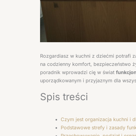
Rozgardiasz w kuchni z dziećmi potrafi 
na codzienny komfort, bezpieczeństwo ży
poradnik wprowadzi cię w świat
funkcjon
uporządkowanym i przyjaznym dla wszy
Spis treści
Czym jest organizacja kuchni i 
Podstawowe strefy i zasady funk
Przechowywanie, podział i organ