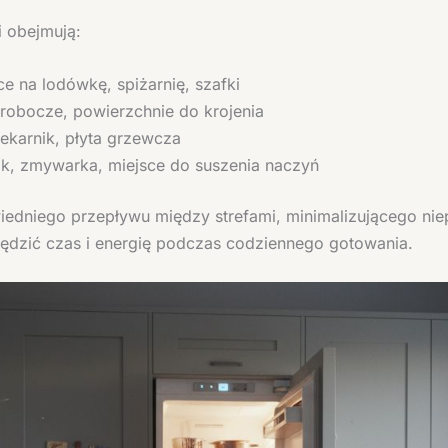
 obejmują:
ce na lodówkę, spiżarnię, szafki
 robocze, powierzchnie do krojenia
ekarnik, płyta grzewcza
, zmywarka, miejsce do suszenia naczyń
edniego przepływu między strefami, minimalizującego nie
dzić czas i energię podczas codziennego gotowania.