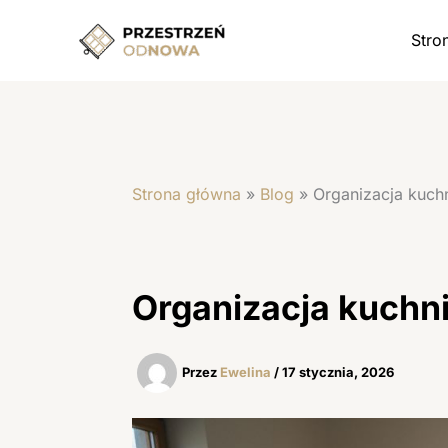
Przejdź
do
Stro
treści
Strona główna
»
Blog
»
Organizacja kuchn
Organizacja kuchni
Przez
Ewelina
/
17 stycznia, 2026