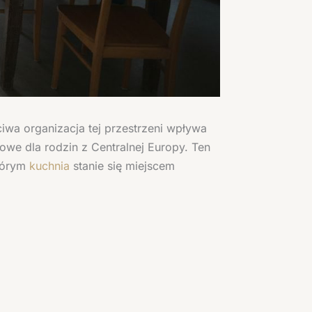
iwa organizacja tej przestrzeni wpływa
we dla rodzin z Centralnej Europy. Ten
którym
kuchnia
stanie się miejscem