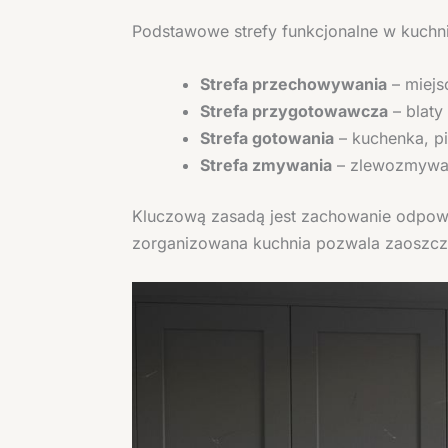
Podstawowe strefy funkcjonalne w kuchni
Strefa przechowywania
– miejs
Strefa przygotowawcza
– blaty
Strefa gotowania
– kuchenka, pi
Strefa zmywania
– zlewozmywak
Kluczową zasadą jest zachowanie odpowi
zorganizowana kuchnia pozwala zaoszczę