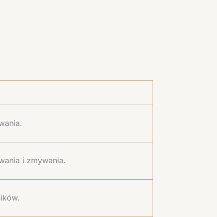
wania.
wania i zmywania.
ników.