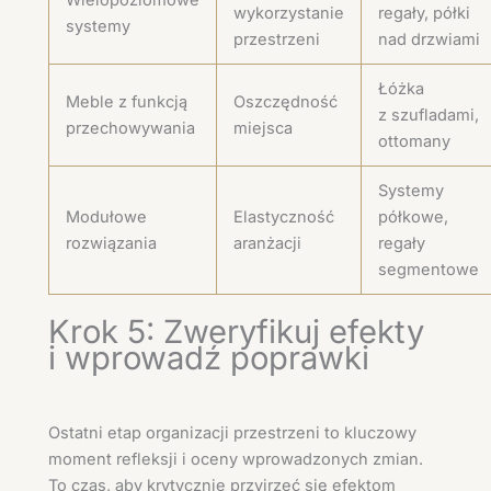
Wielopoziomowe
wykorzystanie
regały, półki
systemy
przestrzeni
nad drzwiami
Łóżka
Meble z funkcją
Oszczędność
z szufladami,
przechowywania
miejsca
ottomany
Systemy
Modułowe
Elastyczność
półkowe,
rozwiązania
aranżacji
regały
segmentowe
Krok 5: Zweryfikuj efekty
i wprowadź poprawki
Ostatni etap organizacji przestrzeni to kluczowy
moment refleksji i oceny wprowadzonych zmian.
To czas, aby krytycznie przyjrzeć się efektom