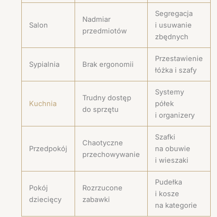
Segregacja
Nadmiar
Salon
i usuwanie
przedmiotów
zbędnych
Przestawienie
Sypialnia
Brak ergonomii
łóżka i szafy
Systemy
Trudny dostęp
Kuchnia
półek
do sprzętu
i organizery
Szafki
Chaotyczne
Przedpokój
na obuwie
przechowywanie
i wieszaki
Pudełka
Pokój
Rozrzucone
i kosze
dziecięcy
zabawki
na kategorie