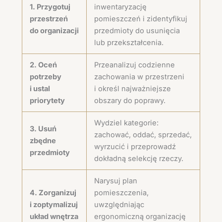
1. Przygotuj
inwentaryzację
przestrzeń
pomieszczeń i zidentyfikuj
do organizacji
przedmioty do usunięcia
lub przekształcenia.
2. Oceń
Przeanalizuj codzienne
potrzeby
zachowania w przestrzeni
i ustal
i określ najważniejsze
priorytety
obszary do poprawy.
Wydziel kategorie:
3. Usuń
zachować, oddać, sprzedać,
zbędne
wyrzucić i przeprowadź
przedmioty
dokładną selekcję rzeczy.
Narysuj plan
4. Zorganizuj
pomieszczenia,
i zoptymalizuj
uwzględniając
układ wnętrza
ergonomiczną organizację